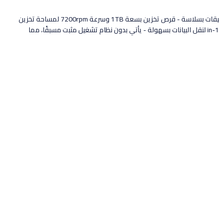
- ThinkCentre M70t: حاسوب سطح مكتبي قوي من Lenovo - معالج Intel® Core™ i5-10400 لأداء سريع وفعال - ذاكرة DDR4 بسعة 8GB لتشغيل التطبيقات بسلاسة - قرص تخزين بسعة 1TB وسرعة 7200rpm لمساحة تخزين
كبيرة - ميزات اتصال متنوعة مثل Realtek 2x2AC+BT - Serial Port وParallel Port وInternal Speaker للاتصال بالأجهزة الخارجية. - مدخل 3-in-1 Card Reader لنقل البيانات بسهولة - يأتي بدون نظام تشغيل مثبت مسبقًا، مما