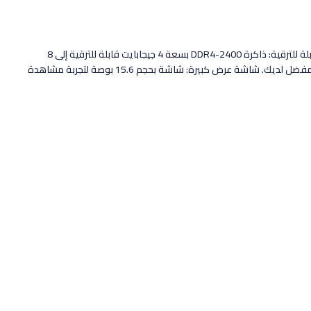
أداء موثوق به: معالج AMD 3020e ثنائي النواة يوفر أداءً قويًا للمهام اليومية. رسوميات متكاملة: رسوميات AMD Radeon™ لتجربة مرئية ممتازة. ذاكرة قابلة للترقية: ذاكرة DDR4-2400 بسعة 4 جيجابايت قابلة للترقية إلى 8
جيجابايت. تخزين واسع: قرص صلب بسعة 1 تيرابايت يوفر مساحة تخزين كبيرة. نظام التشغيل مرن: يأتي بنظام التشغيل Free Dos، مما يسمح بتثبيت النظام المفضل لديك. شاشة عرض كبيرة: شاشة بحجم 15.6 بوصة لتجربة مشاهدة