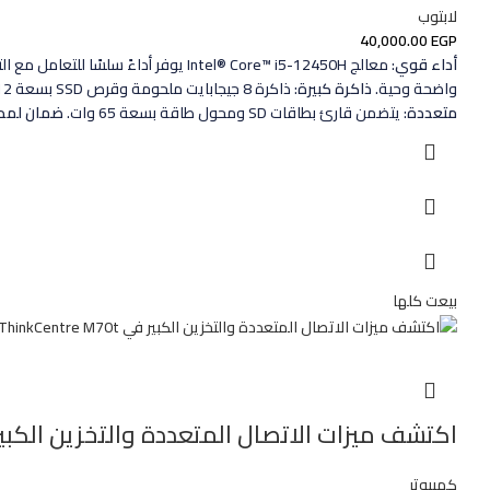
لابتوب
40,000.00
EGP
أداء قوي
: معالج Intel® Core™ i5-12450H يوفر أداءً سلسًا للتعامل مع التطبيقات الثقيلة.
واضحة وحية.
ذاكرة كبيرة
: ذاكرة 8 جيجابايت ملحومة وقرص SSD بسعة 512 جيجابايت لسرعة وسعة تخزين ممتازة.
متعددة
: يتضمن قارئ بطاقات SD ومحول طاقة بسعة 65 وات.
ضمان لمدة
بيعت كلها
اكتشف ميزات الاتصال المتعددة والتخزين الكبير في ThinkCentre M70t
كمبيوتر