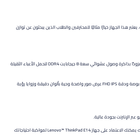
هذا الجهاز خيارًا مثاليًا للمحترفين والطلاب الذين يبحثون عن توازن
يتميز ThinkPad E14 بمعالج Intel® Core™ i7-1165G7 القوي الذي يوفر أداءً سريعًا وفعّالًا لتشغيل التطبيقات والبرامج الثقيلة بسلاسة وسرعة. كما يأتي مزودًا بذاكرة وصول عشوائي سعة 8 جيجابايت DDR4 لتحمل الأعباء الثقيلة
بفضل قرص SSD بسعة 512 جيجابايت M.2 2242 NVMe، يمكنك التمتع بتشغيل النظام بسرعة عالية وتخزين البيانات بكفاءة. ولذلك يضمن الشاشة بحجم 14 بوصة ودقة FHD IPS عرض صور واضحة وحية بألوان دقيقة وزوايا رؤية
بالإضافة إلى ذلك، يتميز الجهاز بتصميم محمول وخفيف الوزن مع بطارية 3 خلايا بسعة 45Whr لتوفير فترة تشغيل طويلة. ومع ضمان لمدة عام كامل، ولذلك يمكنك الاعتماد على جهاز Lenovo™ ThinkPad E14 لمواكبة احتياجاتك