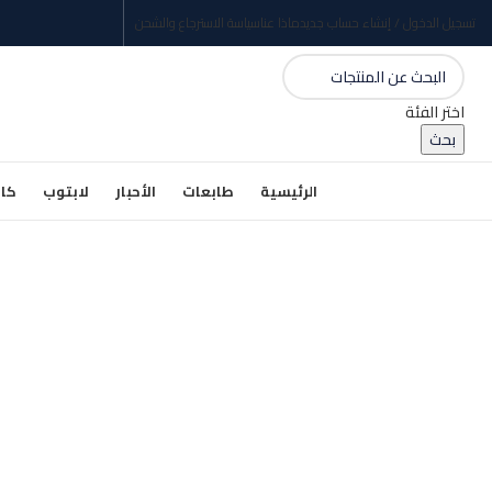
تسجيل الدخول / إنشاء حساب جديد
ماذا عنا
سياسة الاسترجاع والشحن
اختر الفئة
بحث
الرئيسية
طابعات
الأحبار
لابتوب
كام
بيعت كلها
اضغط للتكبير