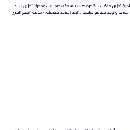
- OptiPlex7000 MT 12th Generation Intel Core i5-12500: جهاز كمبيوتر مكتبي متطور وقوي. - معالج Intel Core i5-12500 بستة أنوية و18 ميجابايت ذاكرة تخزين مؤقت. - ذاكرة DDR5 بسعة 8 جيجابايت ومحرك تخزين SSD
 - وحدة تزويد طاقة داخلية بسعة 240 واط بكفاءة 85%. - محرك أقراص بصري DVD+/-RW ونظام التشغيل Ubuntu Linux 20.04. - فأرة بصرية ولوحة مفاتيح سلكية باللغة العربية مضمنة. - خدمة الدعم الفني