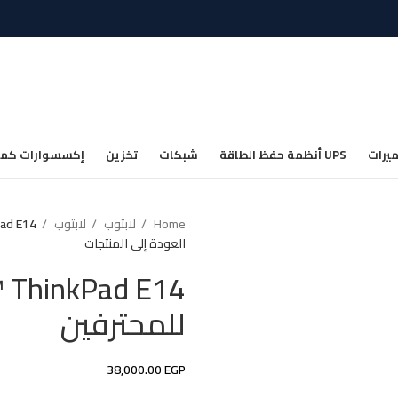
يرات
UPS أنظمة حفظ الطاقة
شبكات
تخزين
إكسسوارات كمب
Home
لابتوب
لابتوب
vo™ ThinkPad E14
العودة إلى المنتجات
للمحترفين
38,000.00
EGP