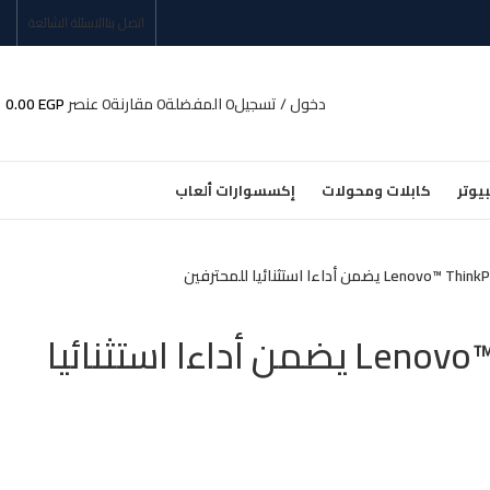
اتصل بنا
الاسئلة الشائعة
دخول / تسجيل
0
المفضلة
0
مقارنة
0
عنصر
EGP
0.00
يوتر
كابلات ومحولات
إكسسوارات ألعاب
Leno يضمن أداءا استثنائيا للمحترفين
Lenovo™ ThinkPad E14 يضمن أداءا استثنائيا