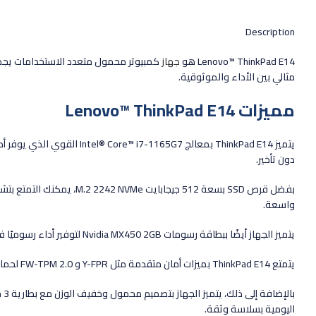
Description
Lenovo™ ThinkPad E14 هو
جهاز
كمبيوتر محمول متعدد الاستخدامات يجمع ب
مثالي بين الأداء والموثوقية.
مميزات Lenovo™ ThinkPad E14
دون تأخير.
واسعة.
يتميز الجهاز أيضًا ببطاقة رسومات Nvidia MX450 2GB لتوفير أداء رسوميًا فائقًا لتجربة تشغيل الألعاب والتطبيقات الرسومية المتطلبة.
يتمتع ThinkPad E14 بميزات أمان متقدمة مثل Y-FPR و FW-TPM 2.0 لحماية البيانات الحساسة. ويتميز بكاميرا HD بدقة 720 بكسل لإجراء المكالمات الفيديو عبر الإنترنت بجودة عالية.
اليومية بسلاسة وثقة.