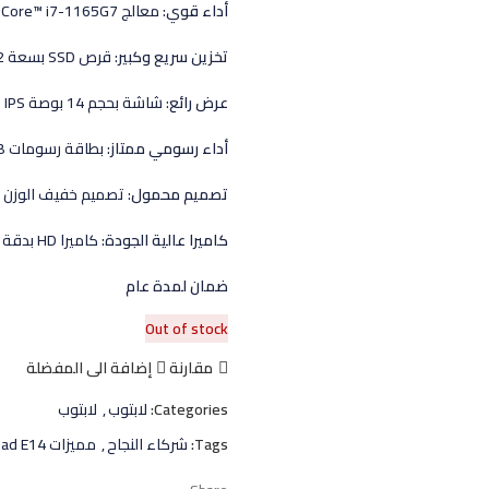
أداء قوي
: معالج Intel® Core™ i7-1165G7 يوفر أداءًا سريعًا وفعّالًا للتطبيقات والبرامج الثقيلة.
تخزين سريع وكبير
: قرص SSD بسعة 512 جيجابايت M.2 2242 NVMe يوفر سرعة عالية ومساحة تخزين كبيرة.
عرض رائع
: شاشة بحجم 14 بوصة FHD IPS توفر صورًا واضحة وحية بألوان دقيقة.
أداء رسومي ممتاز
: بطاقة رسومات Nvidia MX450 2GB توفر أداءًا رسوميًا قويًا.
تصميم محمول
: تصميم خفيف الوزن
كاميرا عالية الجودة
: كاميرا HD بدقة 720 بكسل لإجراء مكالمات الفيديو بجودة عالية.
ضمان لمدة عام
Out of stock
مقارنة
إضافة الى المفضلة
Categories:
لابتوب
,
لابتوب
Tags:
شركاء النجاح
,
مميزات Lenovo™ ThinkPad E14