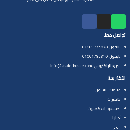
تواصل معنا
تليفون: 01069774030
تليفون: 01001782310
البريد الإلكتروني: info@trade-house.com
الأكثر بحثا
طابعات ايبسون
كاميرات
اكسسوارات كمبيوتر
أحبار ليزر
راوتر