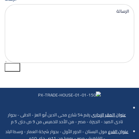
ارسال
عنوان المقر الإدارى
رقم 54 شارع محى الدين أبو العز - الدقى - بجوار
نادى الصيد - الجيزة - مصر - من الأحد للخميس من 9 ص حتى 5 م
عنوان الفرع
مول البستان - الدور الأول - بجوار شركة العمار - وسط البلد
- القاهرة - مصر - يوميا من 11ص حتى 10م