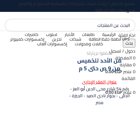
تسجيل الدخول / إنشاء حساب جديد
ماذا عنا
سياسة الاسترجاع والشحن
اتصل بنا
الاسئلة الشائعة
الرئيسية
طابعات
الأحبار
لابتوب
كاميرات
اختر الفئة
UPS أنظمة حفظ الطاقة
شبكات
تخزين
إكسسوارات كمبيوتر
بحث
كابلات ومحولات
إكسسوارات ألعاب
دخول / تسجيل
تفضلوا بزيارتنا
0
المفضلة
من الأحد للخميس
0
مقارنة
من 9 ص حتى 5 م
0
عنصر
EGP
0.00
القائمة
عنوان المقر الإدارى
رقم 54 شارع محى الدين أبو العز -
0
عنصر
EGP
0.00
الدقى - بجوار نادى الصيد - الجيزة -
مصر