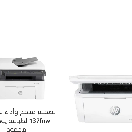
137fnw لطباعة ي
مجهود