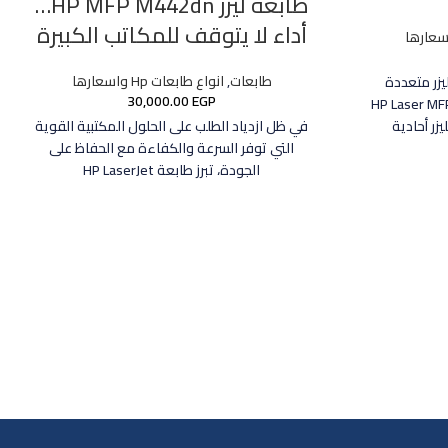
طابعة ليزر HP MFP M442dn…
أداء لا يتوقف للمكاتب الكبيرة
طابعات
,
انواع طابعات Hp واسعارها
HP  طابعة ليزر متعددة
30,000.00
EGP
ظائف للمكاتب والشركات تُعد HP Laser MFP
في ظل ازدياد الطلب على الحلول المكتبية القوية
التي توفر السرعة والكفاءة مع الحفاظ على
الجودة، تبرز طابعة HP LaserJet