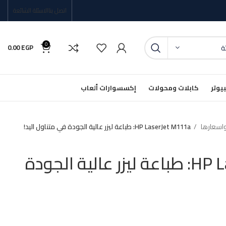
اتصل بنا
الاسئلة الشائعة
0
0.00
EGP
ئة
يوتر
كابلات ومحولات
إكسسوارات ألعاب
HP LaserJet M111a: طباعة ليزر عالية الجودة في متناول اليد!
HP LaserJet M111a: طباعة ليزر عالية الجودة