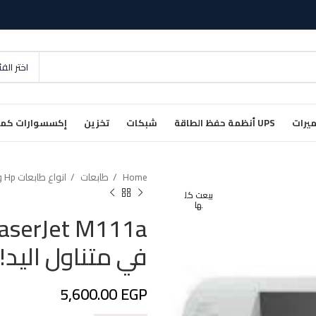
اختر الف
يرات
UPS أنظمة حفظ الطاقة
شبكات
تخزين
إكسسوارات كمب
Home
طابعات
انواع طابعات Hp واسعارها
بيعت كل
ها
في متناول اليد!
5,600.00
EGP