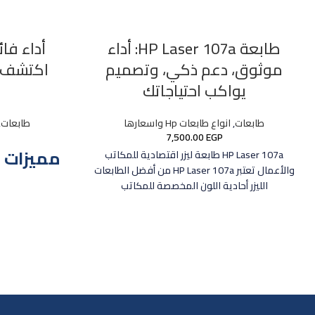
طابعة HP Laser 107a: أداء
أداء فائ
موثوق، دعم ذكي، وتصميم
يواكب احتياجاتك
طابعات
,
انواع طابعات Hp واسعارها
طابعات
,
7,500.00
EGP
HP Laser 107a طابعة ليزر اقتصادية للمكاتب
والأعمال تعتبر HP Laser 107a من أفضل الطابعات
الليزر أحادية اللون المخصصة للمكاتب
بالإضافة إلى 
إلى 0
الشديد والمتكرر 
USB 2.0 
الخارجية للطب
أيضًا بتصميمها
في المساحات