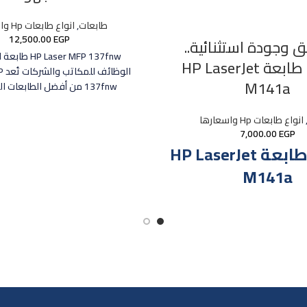
طابعات
,
انواع طابعات Hp واسعارها
12,500.00
EGP
ق وجودة استثنائية..
Laser MFP 137fnw
اكتشف طابعة HP LaserJet
الو
M141a
137fnw من أفضل الطابعات الليزر أحادية
انواع طابعات Hp واسعارها
7,000.00
EGP
مميزات طابعة HP LaserJet
M141a
ذلك، تتميز بدورة عمل شهرية تصل
800 صفحة، مما يجعلها مناسبة للاستخدام
دون التأثير على أدائها. يتيح لك منفذ
عالي السرعة التواصل بسهولة مع الأجهزة
اعة والمسح الضوئي. تتميز الطابعة
 الصغير الحجم الذي يسهل توضيبها
 الضيقة، بالإضافة إلى سهولة