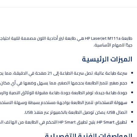
طابعة HP LaserJet M111a هي طابعة ليزر أحادية اللون مص
جيدًا للمهام الأساسية.
الميزات الرئيسية
سرعة طباعة عالية:
تصل سرعة الطباعة إلى 21 صفحة في الدقيقة، مما يجعلها سريعة في إنجاز المهام.
حجم صغير:
تتميز الطابعة بحجمها الصغير، مما يسهل وضعها في أي مكان.
جودة طباعة جيدة:
توفر الطابعة جودة طباعة مقبولة للوثائق النصية والر
سهولة الاستخدام:
تتميز الطابعة بواجهة مستخدم بسيطة وسهلة الاستخدا
اتصال USB:
يمكن توصيل الطابعة بالكمبيوتر عبر منفذ USB.
تطبيق HP Smart:
يتيح تطبيق HP Smart التحكم في الطابعة من الهاتف الذكي أو الجهاز اللوحي.
المواصفات الفنية التفصيلية