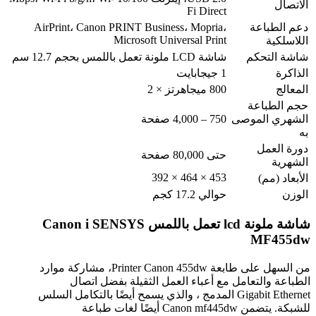
الاتصال
Fi Direct
دعم الطباعة
AirPrint، Canon PRINT Business، Mopria،
Microsoft Universal Print
اللاسلكية
شاشة التحكم
شاشة LCD ملونة تعمل باللمس بحجم 12.7 سم
الذاكرة
1 جيجابايت
المعالج
800 ميجاهرتز × 2
حجم الطباعة
الشهري الموصى
750 – 4,000 صفحة
به
دورة العمل
حتى 80,000 صفحة
الشهرية
453 × 464 × 392
الأبعاد (مم)
الوزن
حوالي 17.2 كجم
شاشة ملونة lcd تعمل باللمس Canon i SENSYS
MF455dw
من السهل على طابعة Printer Canon 455dw، مشاركة موارد
الطباعة والتعامل مع أعباء العمل الثقيلة بفضل اتصال
Gigabit Ethernet المدمج ، والذي يسمح أيضًا بالتكامل السلس
للشبكة. يتضمن Canon mf445dw أيضًا لغات طباعة