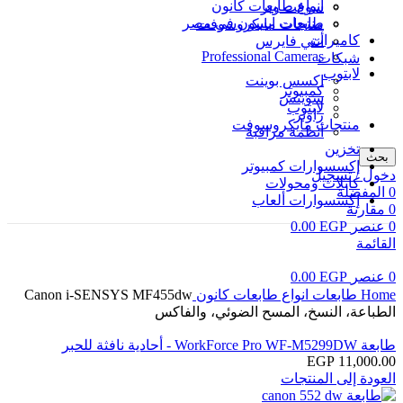
انواع طابعات كانون
سوفت وير
طابعات ابسون في مصر
منتجات مايكروسوفت
كاميرات
أنتي فايرس
Professional Cameras
شبكات
لابتوب
اكسس بوينت
كمبيوتر
سويتش
لابتوب
راوتر
منتجات مايكروسوفت
أنظمة مراقبة
تخزين
بحث
إكسسوارات كمبيوتر
دخول / تسجيل
كابلات ومحولات
0
المفضلة
إكسسوارات ألعاب
0
مقارنة
0
عنصر
EGP
0.00
القائمة
0
عنصر
EGP
0.00
اضغط للتكبير
Home
طابعات
انواع طابعات كانون
Canon i-SENSYS MF455dw
الطباعة، النسخ، المسح الضوئي، والفاكس
طابعة WorkForce Pro WF-M5299DW - أحادية نافثة للحبر
EGP
11,000.00
العودة إلى المنتجات