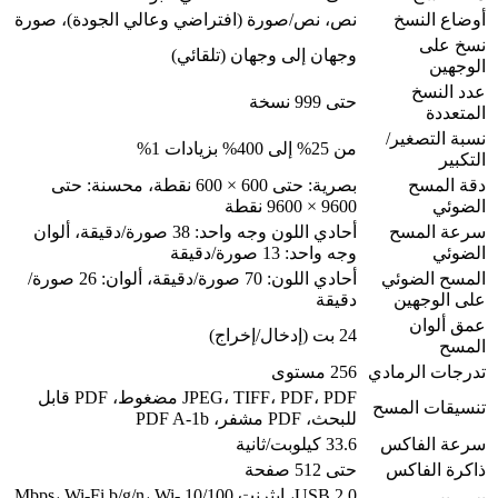
أوضاع النسخ
نص، نص/صورة (افتراضي وعالي الجودة)، صورة
نسخ على
وجهان إلى وجهان (تلقائي)
الوجهين
عدد النسخ
حتى 999 نسخة
المتعددة
نسبة التصغير/
من 25% إلى 400% بزيادات 1%
التكبير
دقة المسح
بصرية: حتى 600 × 600 نقطة، محسنة: حتى
الضوئي
9600 × 9600 نقطة
سرعة المسح
أحادي اللون وجه واحد: 38 صورة/دقيقة، ألوان
الضوئي
وجه واحد: 13 صورة/دقيقة
المسح الضوئي
أحادي اللون: 70 صورة/دقيقة، ألوان: 26 صورة/
على الوجهين
دقيقة
عمق ألوان
24 بت (إدخال/إخراج)
المسح
تدرجات الرمادي
256 مستوى
JPEG، TIFF، PDF، PDF مضغوط، PDF قابل
تنسيقات المسح
للبحث، PDF مشفر، PDF A-1b
سرعة الفاكس
33.6 كيلوبت/ثانية
ذاكرة الفاكس
حتى 512 صفحة
USB 2.0، إيثرنت 10/100 Mbps، Wi-Fi b/g/n، Wi-