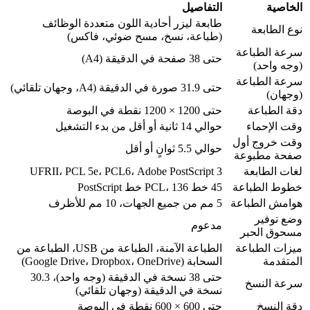
الخاصية
التفاصيل
طابعة ليزر أحادية اللون متعددة الوظائف
نوع الطابعة
(طباعة، نسخ، مسح ضوئي، فاكس)
سرعة الطباعة
حتى 38 صفحة في الدقيقة (A4)
(وجه واحد)
سرعة الطباعة
حتى 31.9 صورة في الدقيقة (A4، وجهان تلقائي)
(وجهان)
دقة الطباعة
حتى 1200 × 1200 نقطة في البوصة
وقت الإحماء
حوالي 14 ثانية أو أقل من بدء التشغيل
وقت خروج أول
حوالي 5.5 ثوانٍ أو أقل
صفحة مطبوعة
لغات الطابعة
UFRII، PCL 5e، PCL6، Adobe PostScript 3
خطوط الطباعة
45 خط PCL، 136 خط PostScript
هوامش الطباعة
5 مم من جميع الجهات، 10 مم للأظرف
وضع توفير
مدعوم
مسحوق الحبر
ميزات الطباعة
الطباعة الآمنة، الطباعة من USB، الطباعة من
المتقدمة
السحابة (Google Drive، Dropbox، OneDrive)
حتى 38 نسخة في الدقيقة (وجه واحد)، 30.3
سرعة النسخ
نسخة في الدقيقة (وجهان تلقائي)
دقة النسخ
حتى 600 × 600 نقطة في البوصة