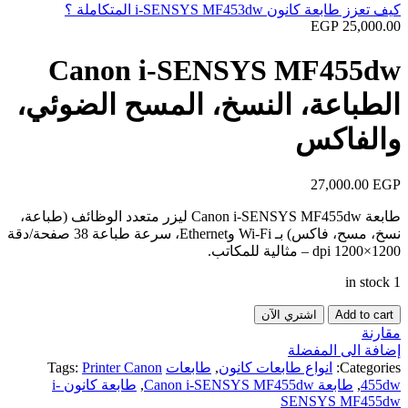
كيف تعزز طابعة كانون i-SENSYS MF453dw المتكاملة ؟
EGP
25,000.00
Canon i-SENSYS MF455dw
الطباعة، النسخ، المسح الضوئي،
والفاكس
27,000.00
EGP
طابعة Canon i‑SENSYS MF455dw ليزر متعدد الوظائف (طباعة،
نسخ، مسح، فاكس) بـ Wi‑Fi وEthernet، سرعة طباعة 38 صفحة/دقة
1200×1200 dpi – مثالية للمكاتب.
1 in stock
Canon
Add to cart
اشتري الآن
i-
مقارنة
SENSYS
إضافة الى المفضلة
MF455dw
Categories:
انواع طابعات كانون
,
طابعات
Printer Canon
Tags:
الطباعة،
455dw
,
طابعة Canon i-SENSYS MF455dw
,
طابعة كانون i-
النسخ،
SENSYS MF455dw