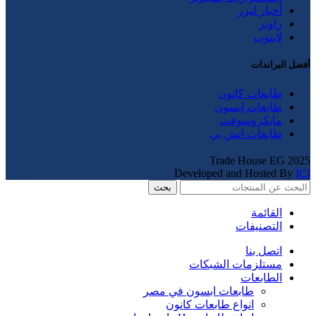
أحبار ليزر
راوتر
لابتوب
أفضل البراندات
طابعات كانون
طابعات إبسون
مايكروسوفت
طابعات اتش بي
Trade House EG
2025
Developed and Hosted By
ICI
بحث
القائمة
التصنيفات
اتصل بنا
مستلزمات الشبكات
الطابعات
طابعات ابسون في مصر
انواع طابعات كانون