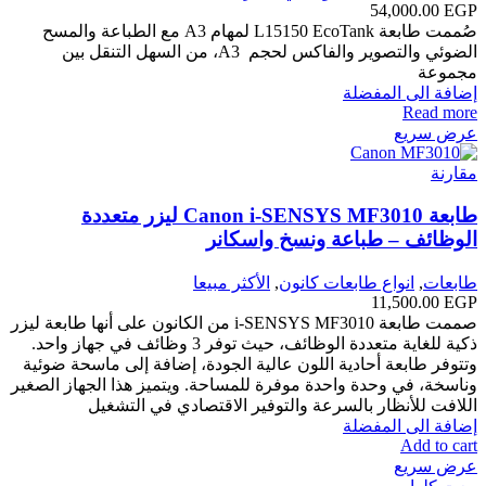
54,000.00
EGP
صُممت طابعة L15150 EcoTank لمهام A3 مع الطباعة والمسح
الضوئي والتصوير والفاكس لحجم A3 ‎، من السهل التنقل بين
مجموعة
إضافة الى المفضلة
Read more
عرض سريع
مقارنة
طابعة Canon i-SENSYS MF3010 ليزر متعددة
الوظائف – طباعة ونسخ واسكانر
طابعات
,
انواع طابعات كانون
,
الأكثر مبيعا
11,500.00
EGP
صممت طابعة i-SENSYS MF3010 من الكانون على أنها طابعة ليزر
ذكية للغاية متعددة الوظائف، حيث توفر 3 وظائف في جهاز واحد.
وتتوفر طابعة أحادية اللون عالية الجودة، إضافة إلى ماسحة ضوئية
وناسخة، في وحدة واحدة موفرة للمساحة. ويتميز هذا الجهاز الصغير
اللافت للأنظار بالسرعة والتوفير الاقتصادي في التشغيل
إضافة الى المفضلة
Add to cart
عرض سريع