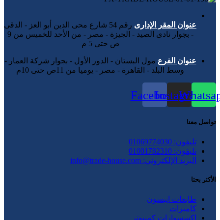
عنوان المقر الإدارى
رقم 54 شارع محى الدين أبو العز - الدقى
- بجوار نادى الصيد - الجيزة - مصر - من الأحد للخميس من 9
ص حتى 5 م
عنوان الفرع
مول البستان - الدور الأول - بجوار شركة العمار -
وسط البلد - القاهرة - مصر - يوميا من 11ص حتى 10م
Facebook
Instagram
Whatsa
تواصل معنا
تليفون: 01069774030
تليفون: 01001782310
البريد الإلكتروني: info@trade-house.com
الأكثر بحثا
طابعات ايبسون
كاميرات
اكسسوارات كمبيوتر