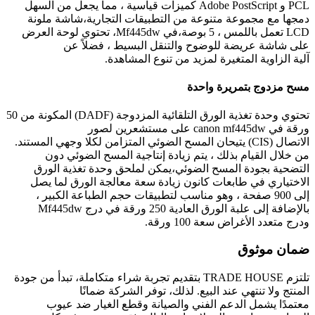
PCL و Adobe PostScript كميزات قياسية ، مما يجعل من السهل
دمجها مع مجموعة متنوعة من التطبيقات التجارية،شاشة ملونة
LCD تعمل باللمس ، 5 بوصة،في Mf445dw، تحتوي لوحة العرض
على شاشة عريضة للوضوح والتنقل البسيط ، فضلاً عن
آلية الزاوية المتغيرة لمزيد من تنوع المشاهدة.
مسح مزدوج بتمريرة واحدة
تحتوي وحدة تغذية الورق التلقائية المزدوجة (DADF) المكونة من 50
ورقة في canon mf445dw على مستشعرين لصور
الاتصال (CIS) يتيحان المسح الضوئي المتزامن لكلا وجهي المستند.
من خلال القيام بذلك ، يتم زيادة إنتاجية المسح الضوئي دون
التضحية بجودة المسح الضوئي،يمكن لملحق وحدة تغذية الورق
الاختياري في طابعات كانون زيادة سعة معالجة الورق لما يصل
إلى 900 صفحة ، وهو مناسب لتطبيقات حجم الطباعة الكبير ،
بالإضافة إلى علبة الورق العادية 250 ورقة في درج Mf445dw
ودرج متعدد الأغراض سعة 100 ورقة.
ضمان موثوق
تلتزم TRADE HOUSE بتقديم تجربة شراء متكاملة، تبدأ من جودة
المنتج ولا تنتهي عند البيع. لذلك، توفر الشركة ضمانًا
معتمدًا يشمل الدعم الفني والصيانة وقطع الغيار ضد عيوب