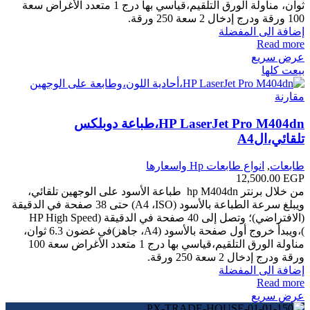
ثوان،
مناولة الورق التلقيم،قياسي بها درج 1 متعدد الأغراض سعة
100 ورقة ودرج إدخال 2 سعة 250 ورقة.
إضافة الى المفضلة
Read more
عرض سريع
بيعت كلها
مقارنة
HP LaserJet Pro M404dn،طباعة دوبلكس
تلقائي،الA4
طابعات
,
انواع طابعات Hp واسعارها
12,500.00
EGP
من خلال برنتر hp M404dn طباعة الأسود على الوجهين تلقائي،
ويبلغ سرعة الطباعة بالأسود (ISO‏، A4‏) حتى 38 صفحة في الدقيقة
(الافتراضي)؛ وتصل إلى 40 صفحة في الدقيقة (HP High Speed
)،ويبدأ خروج أول صفحة بالأسود (A4، جاهز)في غضون 6.3 ثوان،
مناولة الورق التلقيم،قياسي بها درج 1 متعدد الأغراض سعة 100
ورقة ودرج إدخال 2 سعة 250 ورقة.
إضافة الى المفضلة
Read more
عرض سريع