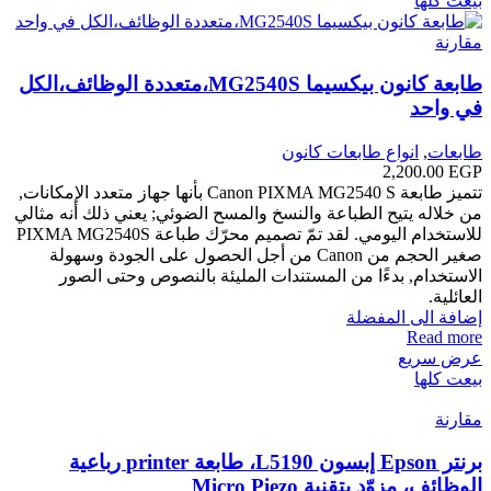
بيعت كلها
مقارنة
طابعة كانون بيكسيما MG2540S،متعددة الوظائف،الكل
في واحد
طابعات
,
انواع طابعات كانون
2,200.00
EGP
تتميز طابعة Canon PIXMA MG2540 S بأنها جهاز متعدد الإمكانات,
من خلاله يتيح الطباعة والنسخ والمسح الضوئي; يعني ذلك أنه مثالي
للاستخدام اليومي. لقد تمّ تصميم محرّك طباعة PIXMA MG2540S
صغير الحجم من Canon من أجل الحصول على الجودة وسهولة
الاستخدام, بدءًا من المستندات المليئة بالنصوص وحتى الصور
العائلية.
إضافة الى المفضلة
Read more
عرض سريع
بيعت كلها
مقارنة
برنتر Epson إبسون L5190، طابعة printer رباعية
الوظائف، مزوّد بتقنية Micro Piezo