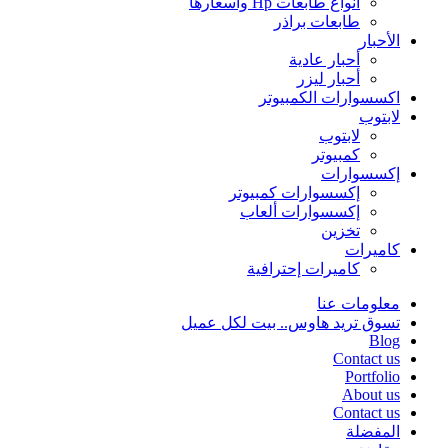
انواع طابعات Hp واسعارها
طابعات براذر
الأحبار
أحبار عادية
أحبار ليزر
اكسسوارات الكمبيوتر
لابتوب
لابتوب
كمبيوتر
إكسسوارات
إكسسوارات كمبيوتر
إكسسوارات ألعاب
تخزين
كاميرات
كاميرات إحترافية
معلومات عنا
تسوق تريد هاوس.. بيت لكل عميل
Blog
Contact us
Portfolio
About us
Contact us
المفضلة