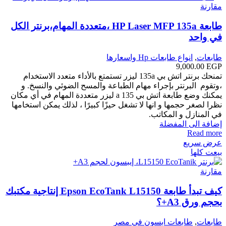
مقارنة
طابعة HP Laser MFP 135a ،متعددة المهام،برنتر الكل
في واحد
طابعات
,
انواع طابعات Hp واسعارها
9,000.00
EGP
تمنحك برنتر اتش بي 135a ليزر تستمتع بالأداء متعدد الاستخدام
،وتقوم البرنتر بإجراء مهام الطباعة والمسح الضوئي والنسخ. و
يمكنك وضع طابعة اتش بي 135 a ليزر متعددة المهام في أي مكان
نظرا لصغر حجمها و انها لا تشغل حيزًا كبيرًا ، لذلك يمكن استخامها
في المنازل و المكاتب.
إضافة الى المفضلة
Read more
عرض سريع
بيعت كلها
مقارنة
كيف تبدأ طابعة Epson EcoTank L15150 إنتاجية مكتبك
بحجم ورق A3+؟
طابعات
,
طابعات ابسون في مصر