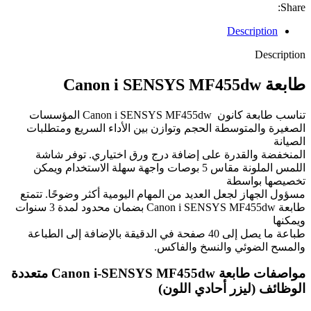
المسح
Share:
الضوئي،
والفاكس
Description
quantity
Description
طابعة Canon i SENSYS MF455dw
تناسب طابعة كانون Canon i SENSYS MF455dw ا
لمؤسسات
الصغيرة والمتوسطة الحجم وتوازن بين الأداء السريع ومتطلبات
الصيانة
المنخفضة والقدرة على إضافة درج ورق اختياري. توفر شاشة
اللمس الملونة مقاس 5 بوصات واجهة سهلة الاستخدام ويمكن
تخصيصها بواسطة
مسؤول الجهاز لجعل العديد من المهام اليومية أكثر وضوحًا. تتمتع
طابعة Canon i SENSYS MF455dw بضمان محدود لمدة 3 سنوات
ويمكنها
طباعة ما يصل إلى 40 صفحة في الدقيقة بالإضافة إلى الطباعة
والمسح الضوئي والنسخ والفاكس.
مواصفات طابعة
Canon i-SENSYS MF455dw
متعددة
الوظائف (ليزر أحادي اللون)