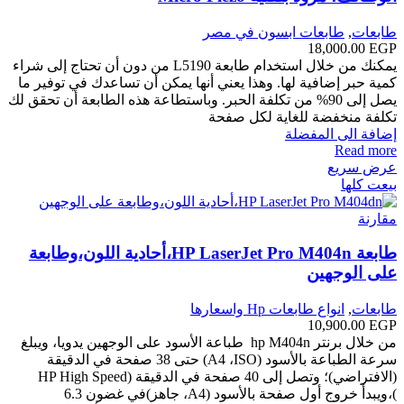
طابعات
,
طابعات ابسون في مصر
18,000.00
EGP
يمكنك من خلال استخدام طابعة L5190 من دون أن تحتاج إلى شراء
كمية حبر إضافية لها. وهذا يعني أنها يمكن أن تساعدك في توفير ما
يصل إلى 90% من تكلفة الحبر. وباستطاعة هذه الطابعة أن تحقق لك
تكلفة منخفضة للغاية لكل صفحة
إضافة الى المفضلة
Read more
عرض سريع
بيعت كلها
مقارنة
طابعة HP LaserJet Pro M404n،أحادية اللون،وطابعة
على الوجهين
طابعات
,
انواع طابعات Hp واسعارها
10,900.00
EGP
من خلال برنتر hp M404n طباعة الأسود على الوجهين يدويا، ويبلغ
سرعة الطباعة بالأسود (ISO‏، A4‏) حتى 38 صفحة في الدقيقة
(الافتراضي)؛ وتصل إلى 40 صفحة في الدقيقة (HP High
Speed
)،ويبدأ خروج أول صفحة بالأسود (A4، جاهز)في غضون 6.3