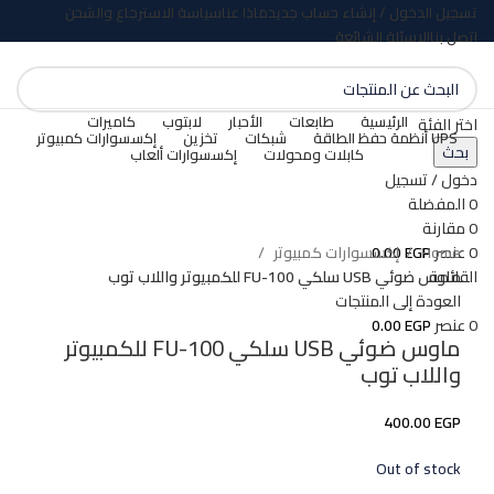
تسجيل الدخول / إنشاء حساب جديد
ماذا عنا
سياسة الاسترجاع والشحن
اتصل بنا
الاسئلة الشائعة
الرئيسية
طابعات
الأحبار
لابتوب
كاميرات
اختر الفئة
UPS أنظمة حفظ الطاقة
شبكات
تخزين
إكسسوارات كمبيوتر
بحث
كابلات ومحولات
إكسسوارات ألعاب
بيعت كلها
دخول / تسجيل
0
المفضلة
اضغط للتكبير
0
مقارنة
Home
إكسسوارات كمبيوتر
0
عنصر
EGP
0.00
ماوس ضوئي USB سلكي FU-100 للكمبيوتر واللاب توب
القائمة
العودة إلى المنتجات
0
عنصر
EGP
0.00
ماوس ضوئي USB سلكي FU-100 للكمبيوتر
واللاب توب
400.00
EGP
Out of stock