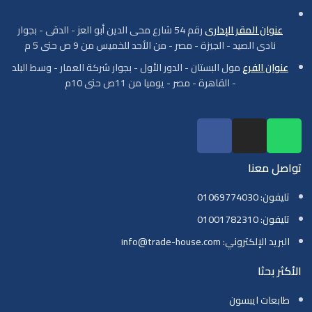
عنوان المقر الإدارى
رقم 54 شارع محى الدين أبو العز - الدقى - بجوار
نادى الصيد - الجيزة - مصر - من الأحد للخميس من 9 ص حتى 5 م
عنوان الفرع
مول البستان - الدور الأول - بجوار شركة العمار - وسط البلد
- القاهرة - مصر - يوميا من 11ص حتى 10م
تواصل معنا
تليفون: 01069774030
تليفون: 01001782310
البريد الإلكتروني: info@trade-house.com
الأكثر بحثا
طابعات ايبسون