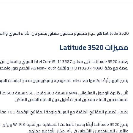
Latitude 3520 هو
جهاز
كمبيوتر محمول متطور يجمع بين الأداء القوي والموثو
مميزات Latitude 3520
بوصة مع دقة FHD (1920 × 1080) وتقنية AG Non-Touch لتقديم صور واضحة وحية بسطوع يبلغ 250 nits.
يتميز الجهاز أيضًا بكاميرا مع غطاء للخصوصية وميكروفون مدمج لجلسات الفيديو المهمة والمكالمات عبر الإنترنت. ومع معالج الرسوم
للمستخدمين البقاء متصلين لفترات أطول دون الحاجة للشحن المتكرر.
يضمن تصميم المفاتيح الخلفية مع العربية ولوحة المفاتيح الرقمية بـ 10 مفاتيح راحة وسهولة في الكتابة والإدخال السريع. ولذلك بفضل دعم نظام التشغيل Ubuntu Linux 20.04. يوفر الجهاز مرونة وأمانًا للمستخدمين.
والأمان للمستخدمين النشطين في أي مكان يأخذهم عملهم.