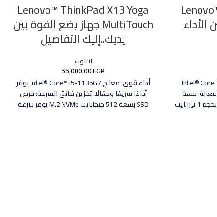
Lenovo™ 
Lenovo™ ThinkPad X13 Yoga
 الأداء
MultiTouch جهاز يضع القوة بين
يديك..إليك التفاصيل
لابتوب
55,000.00
EGP
عتمد على معالج Intel® Core™ i5-
أداء قوي
: معالج Intel® Core™ i5-1135G7 يوفر
ة وفعالة. سعة
أداءًا سريعًا وفعّالًا.
تخزين فائق السرعة
: قرص
تخزين كبيرة: يحتوي على قرص صلب بحجم 1 تيرابايت
SSD بسعة 512 جيجابايت M.2 NVMe يوفر سرعة
رة. شاشة عالية
عالية في تشغيل النظام وتخزين البيانات.
شاشة
الجودة: شاشة بحجم 14 بوصة بدقة Full HD TN
عالية الجودة
: شاشة عرض WUXGA AR IPS بحجم
ومات مخصصة:
13.3 بوصة تقدم صورًا واضحة وجودة عالية.
مدمج
مزود ببطاقة رسومات NVIDIA MX450 بسعة 2
بميزات متعددة
: يشمل بطارية طويلة الأمد وضمان
رافيك عالية
لمدة 3 سنوات للطمأنينة.
مرونة التصميم
: يمكن
ضم ماسح ضوئي
استخدامه كجهاز كمبيوتر محمول أو كجهاز لوحي
لبصمات الأصابع وكاميرا عالية الدقة 720p HD
بفضل تصميمه المتحول.
للمكالمات الفيديو، بالإضافة إلى اتصال Wi-Fi AX
طويلة العمر: بطارية
ة كافية لفترات