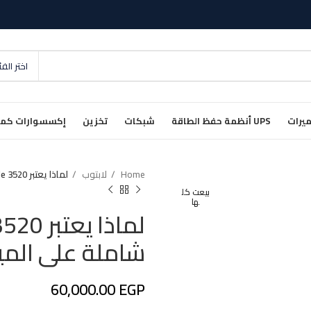
اختر الف
يرات
UPS أنظمة حفظ الطاقة
شبكات
تخزين
إكسسوارات كمب
Home
لابتوب
لماذا يعتبر Latitude 3520 الخيار الأمثل؟ نظرة شاملة على الميزات والخدمات
بيعت كل
ها
شاملة على المي
60,000.00
EGP