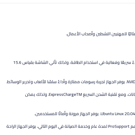
ليًا للمهنيين النشطين وأصحاب الأعمال.
يعتمد Latitude 3520 على معالج Intel Core i5-1135G7 القوي والفعال من الجيل الحادي عشر، الذي يأتي بـ 4 أنوية ومساحة ذاكرة مؤقتة 8M. مما يوفر أداءً سريعًا وفعالية في استخدام الطاقة. ولذلك تأتي الشاشة بقياس 15.6
تأتي ذاكرة الوصول العشوائي (RAM) بسعة 8GB وقرص SSD بسعة 256GB لتوفير أداء سريع واستجابة فورية لتطبيقات العمل والتخزين الكافي للملفات والبيانات. ومع تقنية الشحن السريع ExpressChargeTM. ولذلك يمكن
يتميز Latitude 3520 أيضًا بدعم الاتصالات اللاسلكية عبر تقنية Wi-Fi 6 و Bluetooth 5.2. ,g`g. ولذلك يوفر اتصالًا سريعًا وموثوقًا في أي مكان. ومع خدمة الدعم ProSupport لمدة عام وخدمة الصيانة في اليوم التالي، يوفر الجهاز الراحة