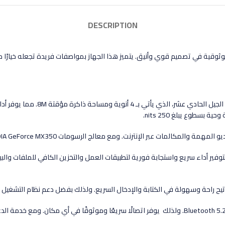
DESCRIPTION
قية في تصميم قوي وأنيق. يتميز هذا الجهاز بمواصفات فريدة تجعله خيارًا مثا
ات NVIDIA GeForce MX350. يوفر الجهاز تجربة رسومات ممتازة وأداءً سلسًا للألعاب وتحرير الوسائط.