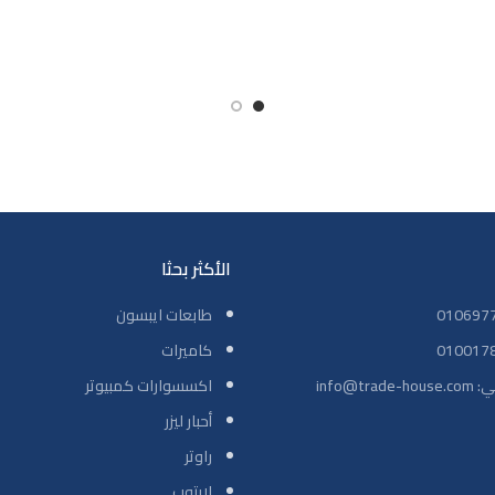
65 واط للشحن السريع والمريح. تصم
تصميم بلون Grey
عصريًا وأنيقًا، مع ضمان لمدة 
الأكثر بحثا
طابعات ايبسون
كاميرات
info@tr
اكسسوارات كمبيوتر
أحبار ليزر
راوتر
لابتوب