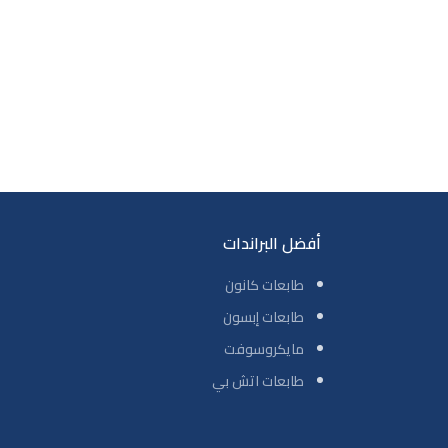
استخدام طويلة. دعم USB-C: شاحن USB-C بقوة
يم أنيق ومتين:
Mineral  يمنح الجهاز مظهرًا
عام واحد
أفضل البراندات
طابعات كانون
طابعات إبسون
مايكروسوفت
طابعات اتش بي