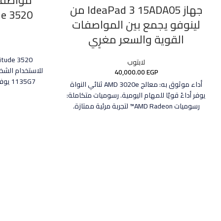
جهاز IdeaPad 3 15ADA05 من
Latitude 3520
لينوفو يجمع بين المواصفات
القوية والسعر مغرٍي
لابتوب
40,000.00
EGP
135G7
أداء موثوق به: معالج AMD 3020e ثنائي النواة
يوفر أداءً قويًا للمهام اليومية. رسوميات متكاملة:
رسوميات AMD Radeon™ لتجربة مرئية ممتازة.
ذاكرة قابلة للترقية: ذاكرة DDR4-2400 بسعة 4
جيجابايت قابلة للترقية إلى 8 جيجابايت. تخزين واسع:
قرص صلب بسعة 1 تيرابايت يوفر مساحة تخزين
وماسح البصم
كبيرة. نظام التشغيل مرن: يأتي بنظام التشغيل Free
Dos، مما يسمح بتثبيت النظام المفضل لديك.
عام مع
شاشة عرض كبيرة: شاشة بحجم 15.6 بوصة لتجربة
مشاهدة ممتازة. بطارية طويلة العمر: بطارية
بسعة 3 خلايا توفر استخدامًا مستمرًا. ضمان لمدة
عام: ضمان لمدة عام يضمن السلامة والمتانة.