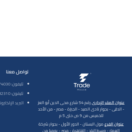
تواصل معنا
تليفون: 01069774030
تليفون: 01001782310
عنوان المقر الإدارى
رقم 54 شارع محى الدين أبو العز
البريد الإلكتروني: ade-house.com
- الدقى - بجوار نادى الصيد - الجيزة - مصر - من الأحد
للخميس من 9 ص حتى 5 م
عنوان الفرع
مول البستان - الدور الأول - بجوار شركة
العمار - وسط البلد - القاهرة - مصر - يوميا من