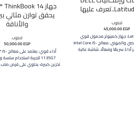
جهاز ThinkBook 14
..تعرف عليها
يحقق توازن مثالي بين
والأناقة
لابتوب
45,000.00
EGP
Latitude 3520: جهاز كمبيوتر محمول قوي
لابتوب
للاستخدام الشخصي والمهني. معالج Intel Core i5-
50,000.00
EGP
1 يوفر أداءً سريعًا وفعالًا. شاشة عالية
أداء قوي: ي
الوضوح بحجم 15.6 بوصة ودقة HD (1366 × 768)
1135G7 لتجربة استخدام سلس
AG Non-Touch. ذاكرة DDR4 بسعة 4 جيجابايت
ومحرك أقراص SSD بسعة 256 جيجابايت لسرعة
لتخزين الملفات والبيانات بكميات كبي
وكفاءة. يتميز ببطارية قابلة للشحن بسعة 54Whr
مع تقنية ExpressChargeTM. لوحة مفاتيح مضاءة
لعرض صور واضحة وحية. بطاقة رس
ة للأمان الإضافي. يعمل بنظام
تشغيل Ubuntu Linux 20.04 ويتميز بضمان لمدة
جيجابايت لتجربة ألعاب وتطبيقات غ
 خدمة ProSupport.
الأداء. ميزات الأمان والاتصال: ي
2x2 و Bluetooth. بطارية 
بسعة 45 واط/ساعة لتوفير طاق