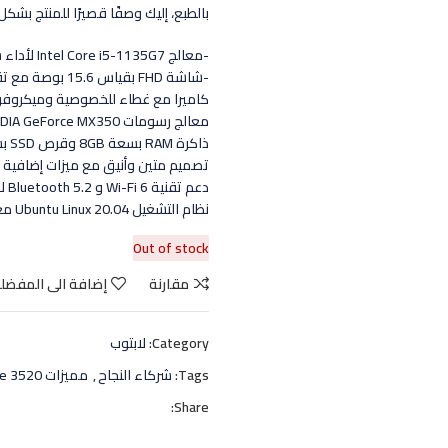
بالطبع، إليك وصفًا قصيرًا للمنتج بشكل
-معالج Intel Core i5-1135G7 لأداء سريع وفعالية في استخدام الطاقة.
-شاشة FHD بقياس 15.6 بوصة مع تقنية AG Non-Touch لصور واضحة وحية.
كاميرا مع غطاء للخصوصية وميكروفون 
معالج رسومات NVIDIA GeForce MX350 لتجربة رسومات ممتازة وأداء سلس في الألعاب والوسائط.
ذاكرة RAM بسعة 8GB وقرص SSD بسعة 256GB لأداء سريع وتخزين كافٍ للملفات.
تصميم متين وأنيق مع ميزات إضافية 
دعم تقنية Wi-Fi 6 و Bluetooth 5.2 لاتصال سريع وموثوق.
نظام التشغيل Ubuntu Linux 20.04 مع خدمة الدعم ProSupport لمدة عام.
Out of stock
مقارنة
إضافة الى المفضل
Category:
لابتوب
Tags:
شركاء النجاح
,
مميزات Latitude 3520
Share: