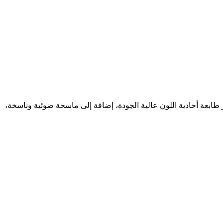
 ذكية للغاية متعددة الوظائف، حيث توفر 3 وظائف في جهاز واحد. وتتوفر طابعة أحادية اللون عالية الجودة، إضافة إلى ماسحة ضوئية وناسخة،