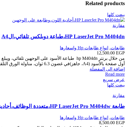
Related products
بيعت كلها
مقارنة
HP LaserJet Pro M404dn،طباعة دوبلكس تلقائي،الA4
طابعات
,
انواع طابعات Hp واسعارها
12,500.00
EGP
أول صفحة بالأسود (A4، جاهز)في غضون 6.3 ثوان، مناولة الورق التلقيم،قياسي بها درج 1 متعدد الأغراض سعة 100 ورقة ودرج إدخال 2 سعة 250 ورقة.
إضافة الى المفضلة
Read more
عرض سريع
بيعت كلها
مقارنة
طابعة HP LaserJet Pro M404dw،متعددة الوظائف،أحادية اللون
طابعات
,
انواع طابعات Hp واسعارها
8,500.00
EGP