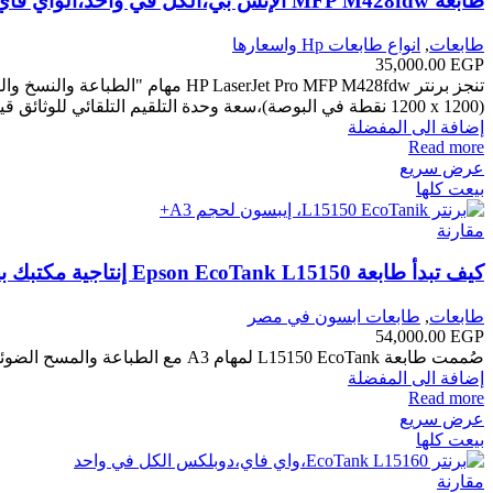
طابعة MFP M428fdw الإتش بي،الكل في واحد،الواي فاي
طابعات
,
انواع طابعات Hp واسعارها
35,000.00
EGP
(1200 x‏ 1200 نقطة في البوصة)،سعة وحدة التلقيم التلقائي للوثائق قياسي، 50 ورقة.
إضافة الى المفضلة
Read more
عرض سريع
بيعت كلها
مقارنة
كيف تبدأ طابعة Epson EcoTank L15150 إنتاجية مكتبك بحجم ورق A3+؟
طابعات
,
طابعات ابسون في مصر
54,000.00
EGP
صُممت طابعة L15150 EcoTank لمهام A3 مع الطباعة والمسح الضوئي والتصوير والفاكس لحجم A3 ‎، من السهل التنقل بين مجموعة
إضافة الى المفضلة
Read more
عرض سريع
بيعت كلها
مقارنة