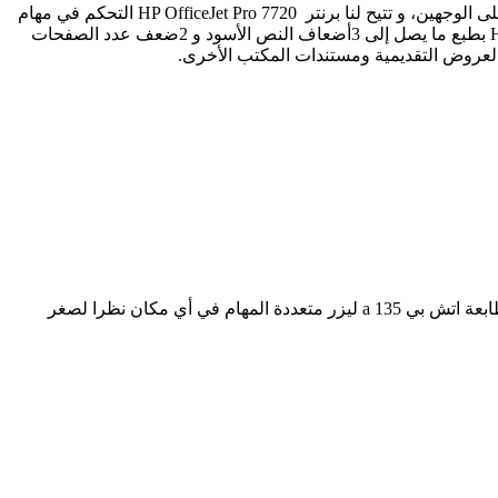
المهام بسهولة باستخدام وحدة التغذية التلقائية بالمستندات المكونة من 35صفحة، و الحصول على طباعة تلقائية على الوجهين، و تتيح لنا برنتر HP OfficeJet Pro 7720 التحكم في مهام
الطباعة والمسح الضوئي والنسخ والفاكس باستخدام شاشة اللمس الملونة والاختصارات الموفرة للوقت. تقوم الطابعة HP OfficeJet Pro 7720 بطبع ما يصل إلى 3أضعاف النص الأسود و 2ضعف عدد الصفحات
تمنحك برنتر اتش بي 135a ليزر تستمتع بالأداء متعدد الاستخدام ،وتقوم البرنتر بإجراء مهام الطباعة والمسح الضوئي والنسخ. و يمكنك وضع طابعة اتش بي 135 a ليزر متعددة المهام في أي مكان نظرا لصغر