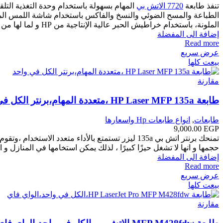
تنفذ طابعة
7720 الاتش بي
الملونة، باستخدام خراطيش الحبر عالية الإنتاجية من HP و لما لها من ميزة إنشاء رسومات ملونة نابضة بالحياة ونص أسود ، مثال للكتيبات والعروض التقديمية ومستندات المكتب الأخرى.
إضافة الى المفضلة
Read more
عرض سريع
بيعت كلها
مقارنة
طابعة HP Laser MFP 135a ،متعددة المهام،برنتر الكل في واحد
طابعات
,
انواع طابعات Hp واسعارها
9,000.00
EGP
حجمها و انها لا تشغل حيزًا كبيرًا ، لذلك يمكن استخامها في المنازل و
إضافة الى المفضلة
Read more
عرض سريع
بيعت كلها
مقارنة