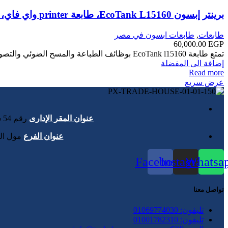
برينتر إبسون EcoTank L15160، طابعة printer واي فاي، دوبلكس الكل في واحد
طابعات
,
طابعات ابسون في مصر
60,000.00
EGP
تمتع طابعة EcoTank l15160 بوظائف الطباعة والمسح الضوئي والتصوير والفاكس لورق A3 ‎. كما أنها تقدم تكلفة منخفضة للصفحة، ودرجًا يسع 550 ورقة، ووحدة تغذية مستندات تلقائية سعة 50 ورقة.
إضافة الى المفضلة
Read more
عرض سريع
عنوان المقر الإدارى
رقم 54 شارع محى الدين أبو العز - الدقى - بجوار نادى الصيد - الجيزة - مصر - من الأحد للخميس من 9 ص حتى 5 م
عنوان الفرع
مول البس
Facebook
Instagram
Whatsa
تواصل معنا
تليفون: 01069774030
تليفون: 01001782310