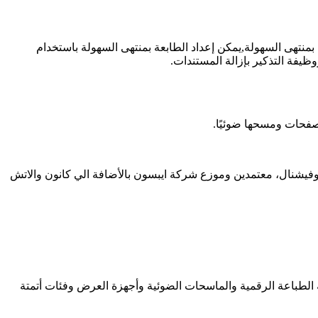
 الضوئي والنسخ بمنتهى السهولة,يمكن إعداد الطابعة بمنتهى السهولة باستخدام
يفة التذكير بإزالة المستندات.
صفحات ومسحها ضوئيًا.
ويروكاميرات البروفيشنال، معتمدين وموزع شركة ايبسون بالأضافة الي كانون والاتش
مة الطباعة الرقمية والماسحات الضوئية وأجهزة العرض وفئات أتمتة