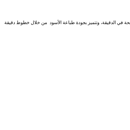
 HP LaserJet Pro MFP M428fdw مهام "الطباعة والنسخ والمسح الضوئي والفاكس والبريد الإلكتروني"، بسرعة طباعة حتى 38 صفحة في الدقيقة، وتتميز بجودة طباعة الأسود من خلال خطوط دقيقة