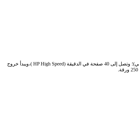
من خلال برنتر hp M404dn طباعة الأسود على الوجهين تلقائي، ويبلغ سرعة الطباعة بالأسود (ISO‏، A4‏) حتى 38 صفحة في الدقيقة (الافتراضي)؛ وتصل إلى 40 صفحة في الدقيقة (HP High Speed )،ويبدأ خروج