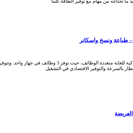
صممت طابعة i-SENSYS MF3010 من الكانون على أنها طابعة ليزر
نظار بالسرعة والتوفير الاقتصادي في التشغيل