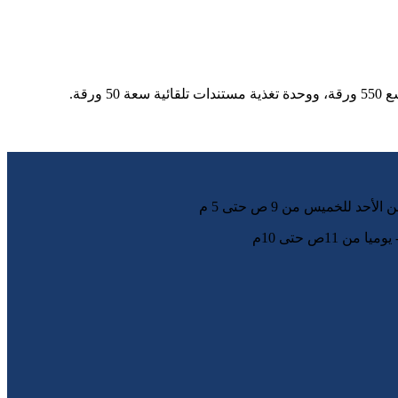
11ص حتى 10م