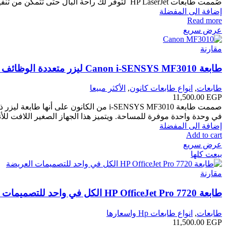
صُممت طابعات HP LaserJet لتوفر لك راحة البال حتى تتمكن من تنفيذ ما تحتاجه من مهام مع توفير الطاقة كلما
إضافة الى المفضلة
Read more
عرض سريع
مقارنة
طابعة Canon i-SENSYS MF3010 ليزر متعددة الوظائف – طباعة ونسخ واسكانر
طابعات
,
انواع طابعات كانون
,
الأكثر مبيعا
11,500.00
EGP
في وحدة واحدة موفرة للمساحة. ويتميز هذا الجهاز الصغير اللافت للأ
إضافة الى المفضلة
Add to cart
عرض سريع
بيعت كلها
مقارنة
طابعة HP OfficeJet Pro 7720 الكل في واحد للتصميمات العريضة
طابعات
,
انواع طابعات Hp واسعارها
11,500.00
EGP