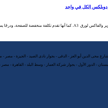
تان - الدور الأول - بجوار شركة العمار - وسط البلد - القاهرة - مصر - يوميا من 