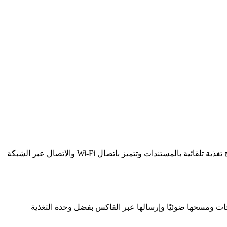
تعد طابعةCanon PIXMA TR4640 صغيرة الحجم والسهلة الاستخدام والمتعددة الوظائف التي تجمع بين 4 وظائف في جهاز واحد مزودة بوحدة تغذية تلقائية بالمستندات وتتميز باتصال Wi-Fi والاتصال عبر الشبكة
حات ومسحها ضوئيًا وإرسالها عبر الفاكس بفضل وحدة التغذية