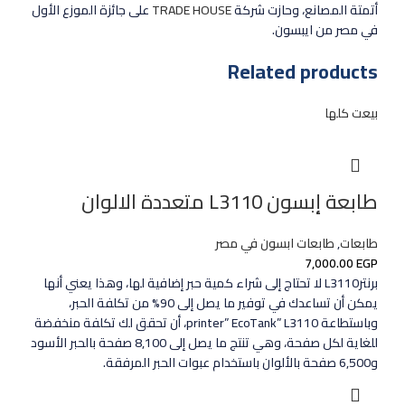
أتمتة المصانع، وحازت شركة
TRADE HOUSE
على جائزة الموزع الأول
في مصر من ايبسون.
Related products
بيعت كلها
طابعة إبسون L3110 متعددة الالوان
طابعات
,
طابعات ابسون في مصر
7,000.00
EGP
برنترL3110 لا تحتاج إلى شراء كمية حبر إضافية لها، وهذا يعني أنها
يمكن أن تساعدك في توفير ما يصل إلى 90% من تكلفة الحبر،
وباستطاعة printer” EcoTank” L3110، أن تحقق لك تكلفة منخفضة
للغاية لكل صفحة، وهي تنتج ما يصل إلى 8,100 صفحة بالحبر الأسود
و6,500 صفحة بالألوان باستخدام عبوات الحبر المرفقة.