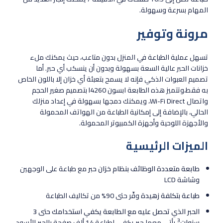
المهام بسرعة وسهولة.
مرونة وتوفير
تسهل عملية الطباعة في المنزل بدون متاعب، حيث يمكنك ملء
خزانات الحبر عالية السعة بسهولة وبدون أن ينسكب أي حبر. أما
تصميم العبوات الذكي فإنه لا يسمح بتعبئة أي خزان إلا باللون الخاص
به فقط،وتتميز هذه الطابعة ابسون l4260 بتصميم صغير الحجم
واتصال Wi-Fi Direct، ويمكنك دمجها بسهولة في إعداد منزلك
الحالي، بالإضافة إلى إمكانية الطباعة من الهواتف المحمولة
والأجهزة اللوحية وأجهزة الكمبيوتر المحمولة.
الميزات الرئيسية
طابعة متعددة الوظائف بنظام خزان حبر
مع طباعة على الوجهين
وشاشة LCD
طباعة بتكلفة زهيدة
وفِّر حتى 90% من تكاليف الطباعة
الحبر الذي تحصل عليه مع الطابعة يكفي استخدامك حتى 3
3
سنوات
يأتي معها حبر يكفي لطباعة 14 ألف صفحة بالحبر الأسود