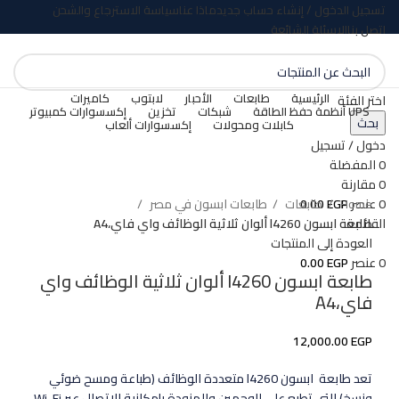
تسجيل الدخول / إنشاء حساب جديد
ماذا عنا
سياسة الاسترجاع والشحن
اتصل بنا
الاسئلة الشائعة
الرئيسية
طابعات
الأحبار
لابتوب
كاميرات
اختر الفئة
UPS أنظمة حفظ الطاقة
شبكات
تخزين
إكسسوارات كمبيوتر
بحث
كابلات ومحولات
إكسسوارات ألعاب
بيعت كلها
دخول / تسجيل
0
المفضلة
اضغط للتكبير
0
مقارنة
Home
طابعات
طابعات ابسون في مصر
0
عنصر
EGP
0.00
طابعة ابسون l4260 ألوان ثلاثية الوظائف واي فاي،A4
القائمة
العودة إلى المنتجات
0
عنصر
EGP
0.00
طابعة ابسون l4260 ألوان ثلاثية الوظائف واي
فاي،A4
12,000.00
EGP
تعد طابعة ابسون l4260 متعددة الوظائف (طباعة ومسح ضوئي
ونسخ) التي تطبع على الوجهين والمزودة بإمكانية الاتصال عبر Wi-Fi