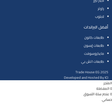
أحبار ليزر
راوتر
لابتوب
أفضل البراندات
طابعات كانون
طابعات إبسون
مايكروسوفت
طابعات اتش بي
Trade House EG
2025
Developed and Hosted By
ICI
المتجر
0
المفضلة
0
عنصر
سلة التسوق
حسابي