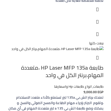
تكلفة منخفضة للغاية لكل صفحة
بيعت كلها
طابعة HP Laser MFP 135a ،متعددة
المهام،برنتر الكل في واحد
طابعات
,
انواع طابعات Hp واسعارها
9,000.00
EGP
تمنحك برنتر اتش بي 135a ليزر تستمتع بالأداء متعدد الاستخدام
،وتقوم البرنتر بإجراء مهام الطباعة والمسح الضوئي والنسخ. و
يمكنك وضع طابعة اتش بي 135 a ليزر متعددة المهام في أي مكان