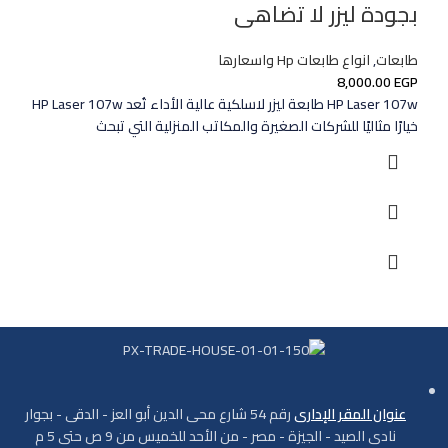
بجودة ليزر لا تضاهى
طابعات
,
انواع طابعات Hp واسعارها
8,000.00
EGP
HP Laser 107w طابعة ليزر لاسلكية عالية الأداء تُعد HP Laser 107w
خيارًا مثاليًا للشركات الصغيرة والمكاتب المنزلية التي تبحث
عنوان المقر الإدارى
رقم 54 شارع محى الدين أبو العز - الدقى - بجوار
نادى الصيد - الجيزة - مصر - من الأحد للخميس من 9 ص حتى 5 م