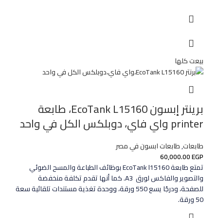
بيعت كلها
برينتر إبسون EcoTank L15160، طابعة
printer واي فاي، دوبلكس الكل في واحد
طابعات
,
طابعات ابسون في مصر
60,000.00
EGP
تمتع طابعة EcoTank l15160 بوظائف الطباعة والمسح الضوئي
والتصوير والفاكس لورق A3 ‎. كما أنها تقدم تكلفة منخفضة
للصفحة، ودرجًا يسع 550 ورقة، ووحدة تغذية مستندات تلقائية سعة
50 ورقة.