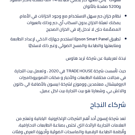
و5200 صفحة بالألوان
نظام خزان حبر سهل الاستخدام
مع وجود الخزانات في الأمام،
يمكنك تعبئة الخزان بدون انسكاب أي حبر وذلك بالعبوات
المصمّمة حتى لا تدخل إلا في الخزان الصحيح
تطبيق Epson Smart Panel
استخدم جهازك الذكي لإعداد الطابعة
ومتابعتها والطباعة والمسح الضوئي وغير ذلك لاسلكيًا
نبذة تعريفية عن شركة تريد هاوس
حيث تأسست شركة TRADE HOUSE في 2020 ، وتعمل بيت التجارة
في مجالات مختلفة الطابعات والأحبار و مكنات التصويروكاميرات
البروفيشنال، معتمدين ووموزع لشركة ايبسون بالأضافة الي كانون
والاتش بي، وشعارنا هو بيت التجارة بيت لكل عميل.
شركاء النجاح
تعد شركة إبسون أحد أهم الشركات الإلكترونية اليابانية وتعتبر من
العلامات التجارية الرائدة التي تختص بصناعة الطابعات الاحترافية،
وأنظمة الطباعة الرقمية والماسحات الضوئية وأجهزة العرض وفئات