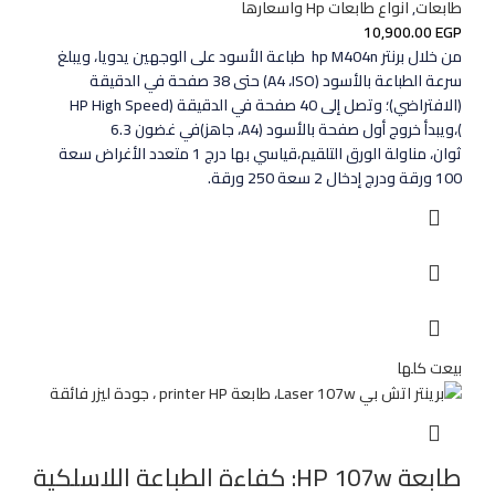
طابعات
,
انواع طابعات Hp واسعارها
10,900.00
EGP
من خلال برنتر hp M404n طباعة الأسود على الوجهين يدويا، ويبلغ
سرعة الطباعة بالأسود (ISO‏، A4‏) حتى 38 صفحة في الدقيقة
(الافتراضي)؛ وتصل إلى 40 صفحة في الدقيقة (HP High
Speed
)،ويبدأ خروج أول صفحة بالأسود (A4، جاهز)في غضون 6.3
ثوان،
مناولة الورق التلقيم،قياسي بها درج 1 متعدد الأغراض سعة
100 ورقة ودرج إدخال 2 سعة 250 ورقة.
بيعت كلها
طابعة HP 107w: كفاءة الطباعة اللاسلكية