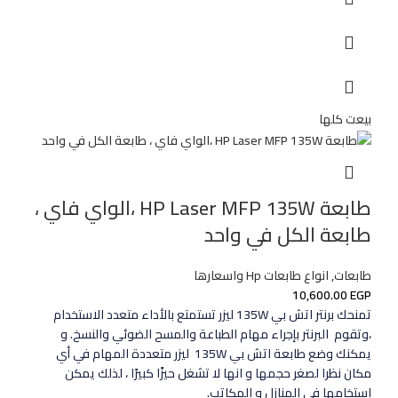
بيعت كلها
طابعة HP Laser MFP 135W ،الواي فاي ،
طابعة الكل في واحد
طابعات
,
انواع طابعات Hp واسعارها
10,600.00
EGP
تمنحك برنتر اتش بي 135W ليزر تستمتع بالأداء متعدد الاستخدام
،وتقوم البرنتر بإجراء مهام الطباعة والمسح الضوئي والنسخ. و
يمكنك وضع طابعة اتش بي 135W ليزر متعددة المهام في أي
مكان نظرا لصغر حجمها و انها لا تشغل حيزًا كبيرًا ، لذلك يمكن
استخامها في المنازل و المكاتب.