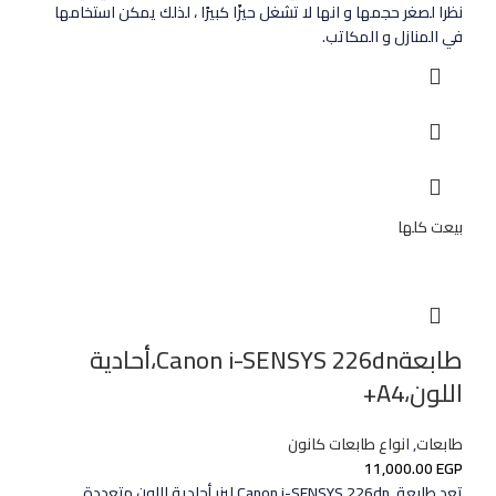
نظرا لصغر حجمها و انها لا تشغل حيزًا كبيرًا ، لذلك يمكن استخامها
في المنازل و المكاتب.
بيعت كلها
طابعةCanon i-SENSYS 226dn،أحادية
اللون،A4+
طابعات
,
انواع طابعات كانون
11,000.00
EGP
تعد طابعة Canon i-SENSYS 226dn ليزر أحادية اللون متعددة