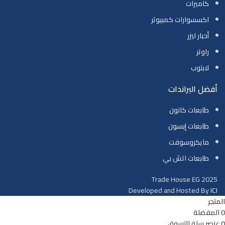
كاميرات
اكسسوارات كمبيوتر
أحبار ليزر
راوتر
لابتوب
أفضل البراندات
طابعات كانون
طابعات إبسون
مايكروسوفت
طابعات اتش بي
Trade House EG
2025
Developed and Hosted By
ICI
المتجر
0
المفضلة
0
عنصر
سلة التسوق