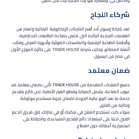
والاتش بي، وشعارنا هو بيت التجارة بيت لكل عميل.
شركاء النجاح
تعد شركة إبسون أحد أهم الشركات الإلكترونية اليابانية وتعتبر من
العلامات التجارية الرائدة التي تختص بصناعة الطابعات الاحترافية،
وأنظمة الطباعة الرقمية والماسحات الضوئية وأجهزة العرض وفئات
أتمتة المصانع، وحازت شركة
TRADE HOUSE
على جائزة الموزع الأول
في مصر من ايبسون.
ضمان معتمد
جميع المنتجات المقدمة من
TRADE HOUSE
تأتي بضمان معتمد ضد
عيوب الصناعة، يشمل الصيانة وقطع الغيار الأصلية. نحن نلتزم بتقديم
خدمة ما بعد البيع عالية الجودة لضمان تجربة مستخدم موثوقة
وخالية من القلق.
سواء كنت تستخدم المنتج في مكتبك أو في منزلك، فإن فريق الدعم
الفني لدينا على استعداد دائم لتقديم المساعدة، والحفاظ على
استمرارية أعمالك دون انقطاع.