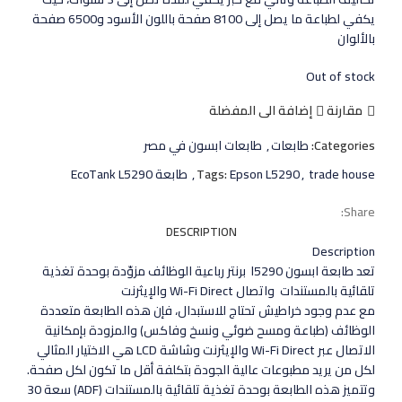
يكفي لطباعة ما يصل إلى 8100 صفحة باللون الأسود و6500 صفحة
بالألوان
Out of stock
مقارنة
إضافة الى المفضلة
Categories:
طابعات
,
طابعات ابسون في مصر
trade house
,
Epson L5290
Tags:
,
طابعة EcoTank L5290
Share:
DESCRIPTION
Description
تعد طابعة ابسون l5290 برنتر رباعية الوظائف مزوّدة بوحدة تغذية
تلقائية بالمستندات واتصال Wi-Fi Direct والإيثرنت
مع عدم وجود خراطيش تحتاج للاستبدال، فإن هذه الطابعة متعددة
الوظائف (طباعة ومسح ضوئي ونسخ وفاكس) والمزودة بإمكانية
الاتصال عبر Wi-Fi Direct والإيثرنت وشاشة LCD هي الاختيار المثالي
لكل من يريد مطبوعات عالية الجودة بتكلفة أقل ما تكون لكل صفحة.
وتتميز هذه الطابعة بوحدة تغذية تلقائية بالمستندات (ADF) سعة 30