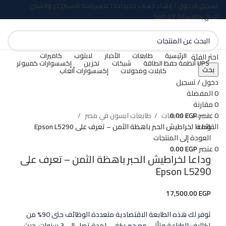
تسجيل الدخول / إنشاء حساب جديد
ماذا عنا
سياسة الاسترجاع والشحن
اتصل بنا
الاسئلة الشائعة
الرئيسية
طابعات
الأحبار
لابتوب
كاميرات
اختر الفئة
UPS أنظمة حفظ الطاقة
شبكات
تخزين
إكسسوارات كمبيوتر
بحث
كابلات ومحولات
إكسسوارات ألعاب
بيعت كلها
دخول / تسجيل
0
المفضلة
اضغط للتكبير
0
مقارنة
Home
طابعات
طابعات ابسون في مصر
0
عنصر
EGP
0.00
وداعا لخراطيش الحبر باهظة الثمن – تعرف على Epson L5290
القائمة
العودة إلى المنتجات
0
عنصر
EGP
0.00
وداعا لخراطيش الحبر باهظة الثمن – تعرف على
Epson L5290
17,500.00
EGP
توفر لك هذه الطابعة الاقتصادية متعددة الوظائف حتى 90% من
تكاليف الطباعة وتأتي مع حبر يكفي لمدة تصل إلى 3 سنوات، حيث