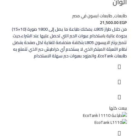
ألوان
طابعات
,
طابعات ابسون في مصر
21,500.00
EGP
من خلال طراز L805، يمكنك طباعة ما يصل إلى 1800 صورة (10×15)
بجودة عالية باستخدام عبوات الحبر التي تحصل عليها عند الشراء،حيث
تتميز برنتر الايبسون L805 بتكلفة منخفضة للغاية لكل صفحة بفضل
نظام التعبئة المبتكر الذي لا يستخدم أي خراطيش حبر الذي تتمتع به
طابعات EcoTank، والمزود بعبوات حبر سهلة الاستخدام
بيعت كلها