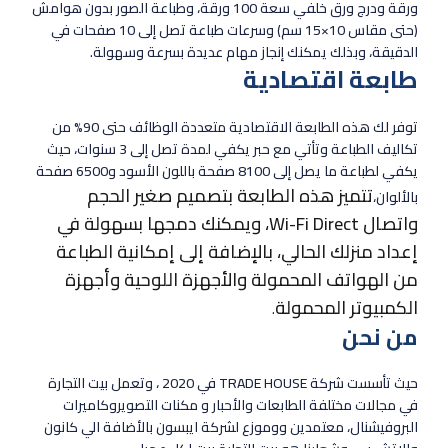
ورقة ودرج ورق خلفي سعة 100 ورقة، وطباعة الصور بدون هوامش
(حتى مقاس 10×15 سم) وسرعات طباعة تصل إلى 10 صفحات في
الدقيقة، وبذلك يمكنك إنجاز مهام عديدة بسرعة وسهولة.
طابعة اقتصادية
توفر لك هذه الطابعة الاقتصادية متعددة الوظائف حتى 90% من
تكاليف الطباعة وتأتي مع حبر يكفي لمدة تصل إلى 3 سنوات، حيث
يكفي لطباعة ما يصل إلى 8100 صفحة باللون الأسود و6500 صفحة
تتميز هذه الطابعة بتصميم صغير الحجم
بالألوان،
واتصال Wi-Fi Direct، ويمكنك دمجها بسهولة في
إعداد منزلك الحالي، بالإضافة إلى إمكانية الطباعة
من الهواتف المحمولة والأجهزة اللوحية وأجهزة
الكمبيوتر المحمولة
.
من نحن
حيث تأسست شركة TRADE HOUSE في 2020 ، وتعمل بيت التجارة
في مجالات مختلفة الطابعات والأحبار و مكنات التصويروكاميرات
البروفيشنال، معتمدين ووموزع لشركة ايبسون بالأضافة الي كانون