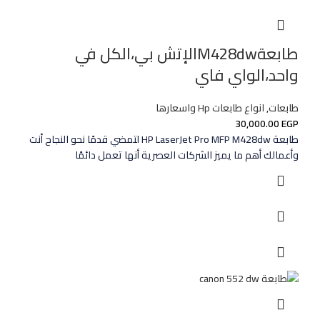
طابعةM428dwالإتش بي،الكل في
واحد،الواي فاي
طابعات
,
انواع طابعات Hp واسعارها
30,000.00
EGP
طابعة HP LaserJet Pro MFP M428dw لتمضي قدمًا نحو النجاح أنت
وأعمالك أهم ما يميز الشركات العصرية أنها تعمل دائمًا