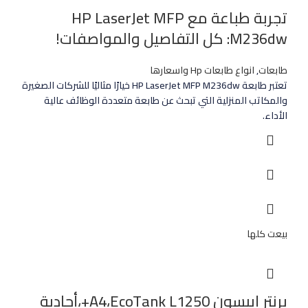
تجربة طباعة مع HP LaserJet MFP
M236dw: كل التفاصيل والمواصفات!
طابعات
,
انواع طابعات Hp واسعارها
تعتبر طابعة HP LaserJet MFP M236dw خيارًا مثاليًا للشركات الصغيرة
والمكاتب المنزلية التي تبحث عن طابعة متعددة الوظائف عالية
الأداء.
بيعت كلها
برنتر إيبسون A4،EcoTank L1250+،أحادية