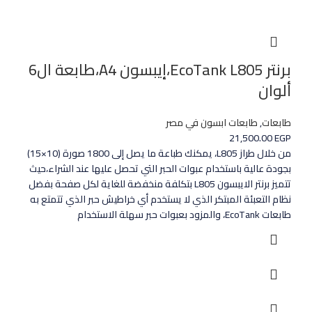
برنتر EcoTank L805،إيبسون A4،طابعة ال6
ألوان
طابعات
,
طابعات ابسون في مصر
21,500.00
EGP
من خلال طراز L805، يمكنك طباعة ما يصل إلى 1800 صورة (10×15)
بجودة عالية باستخدام عبوات الحبر التي تحصل عليها عند الشراء،حيث
تتميز برنتر الايبسون L805 بتكلفة منخفضة للغاية لكل صفحة بفضل
نظام التعبئة المبتكر الذي لا يستخدم أي خراطيش حبر الذي تتمتع به
طابعات EcoTank، والمزود بعبوات حبر سهلة الاستخدام