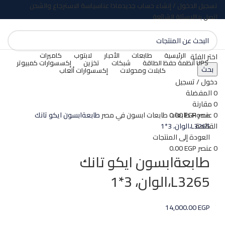
تسجيل الدخول / إنشاء حساب جديد
ماذا عنا
سياسة الاسترجاع والشحن
اتصل بنا
الاسئلة الشائعة
الرئيسية
طابعات
الأحبار
لابتوب
كاميرات
اختر الفئة
UPS أنظمة حفظ الطاقة
شبكات
تخزين
إكسسوارات كمبيوتر
بحث
كابلات ومحولات
إكسسوارات ألعاب
بيعت كلها
دخول / تسجيل
0
المفضلة
اضغط للتكبير
0
مقارنة
Home
طابعات
طابعات ابسون في مصر
طابعةابسون ايكو تانك
0
عنصر
EGP
0.00
L3265،الوان، 3*1
القائمة
العودة إلى المنتجات
0
عنصر
EGP
0.00
طابعةابسون ايكو تانك
L3265،الوان، 3*1
14,000.00
EGP