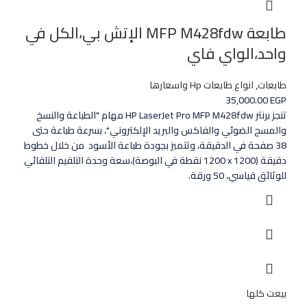
طابعة MFP M428fdw الإتش بي،الكل في
واحد،الواي فاي
طابعات
,
انواع طابعات Hp واسعارها
35,000.00
EGP
تنجز برنتر HP LaserJet Pro MFP M428fdw مهام "الطباعة والنسخ
والمسح الضوئي والفاكس والبريد الإلكتروني"، بسرعة طباعة حتى
38 صفحة في الدقيقة، وتتميز بجودة طباعة الأسود من خلال خطوط
دقيقة (1200 x‏ 1200 نقطة في البوصة)،سعة وحدة التلقيم التلقائي
للوثائق قياسي، 50 ورقة.
بيعت كلها