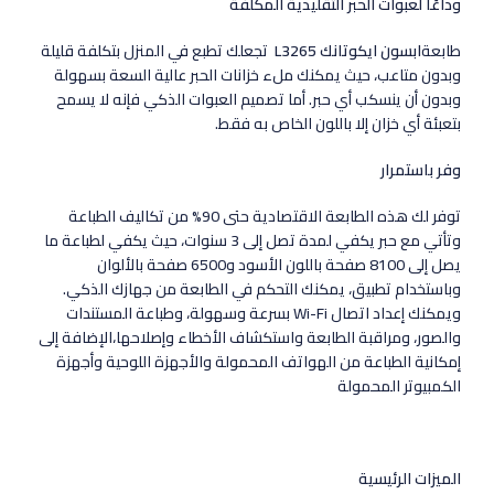
وداعًا لعبوات الحبر التقليدية المكلفة
طابعة
ابسون ايكوتانك L3265
تجعلك تطبع في المنزل بتكلفة قليلة
وبدون متاعب، حيث يمكنك ملء خزانات الحبر عالية السعة بسهولة
وبدون أن ينسكب أي حبر. أما تصميم العبوات الذكي فإنه لا يسمح
بتعبئة أي خزان إلا باللون الخاص به فقط.
وفر باستمرار
توفر لك هذه الطابعة الاقتصادية حتى 90% من تكاليف الطباعة
وتأتي مع حبر يكفي لمدة تصل إلى 3 سنوات، حيث يكفي لطباعة ما
يصل إلى 8100 صفحة باللون الأسود و6500 صفحة بالألوان
وباستخدام تطبيق، يمكنك التحكم في الطابعة من جهازك الذكي.
ويمكنك إعداد اتصال Wi-Fi بسرعة وسهولة، وطباعة المستندات
والصور، ومراقبة الطابعة واستكشاف الأخطاء وإصلاحها،الإضافة إلى
إمكانية الطباعة من الهواتف المحمولة والأجهزة اللوحية وأجهزة
الكمبيوتر المحمولة
الميزات الرئيسية