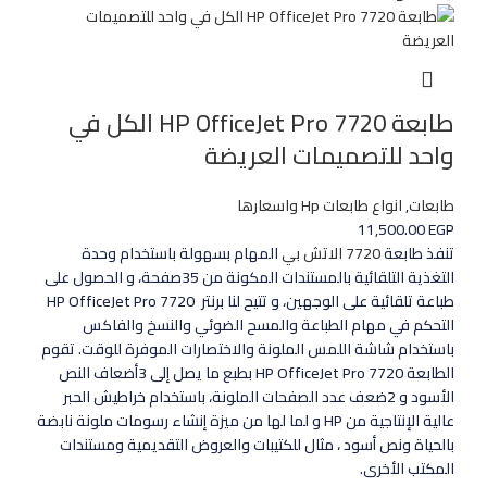
طابعة HP OfficeJet Pro 7720 الكل في
واحد للتصميمات العريضة
طابعات
,
انواع طابعات Hp واسعارها
11,500.00
EGP
تنفذ طابعة
7720 الاتش بي
المهام بسهولة باستخدام وحدة
التغذية التلقائية بالمستندات المكونة من 35صفحة، و الحصول على
طباعة تلقائية على الوجهين، و تتيح لنا برنتر HP OfficeJet Pro 7720
التحكم في مهام الطباعة والمسح الضوئي والنسخ والفاكس
باستخدام شاشة اللمس الملونة والاختصارات الموفرة للوقت. تقوم
الطابعة HP OfficeJet Pro 7720 بطبع ما يصل إلى 3أضعاف النص
الأسود و 2ضعف عدد الصفحات الملونة، باستخدام خراطيش الحبر
عالية الإنتاجية من HP و لما لها من ميزة إنشاء رسومات ملونة نابضة
بالحياة ونص أسود ، مثال للكتيبات والعروض التقديمية ومستندات
المكتب الأخرى.