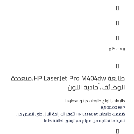
بيعت كلها
طابعة HP LaserJet Pro M404dw،متعددة
الوظائف،أحادية اللون
طابعات
,
انواع طابعات Hp واسعارها
8,500.00
EGP
صُممت طابعات HP LaserJet لتوفر لك راحة البال حتى تتمكن من
تنفيذ ما تحتاجه من مهام مع توفير الطاقة كلما