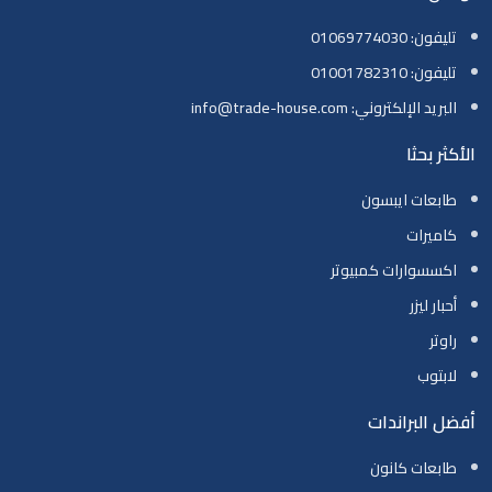
تليفون: 01069774030
تليفون: 01001782310
البريد الإلكتروني: info@trade-house.com
الأكثر بحثا
طابعات ايبسون
كاميرات
اكسسوارات كمبيوتر
أحبار ليزر
راوتر
لابتوب
أفضل البراندات
طابعات كانون