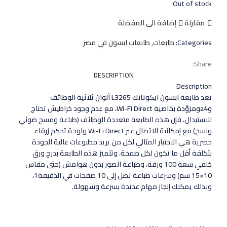
Out of stock
مقارنة
إضافة الى المفضلة
Categories:
طابعات
,
طابعات ابسون في مصر
Share:
DESCRIPTION
Description
تعد طابعة ابسون ايكوتانك L3265 ألوان ثلاثية الوظائف
وa4ومزوّدة بخاصية Wi-Fi Direct،
مع عدم وجود خراطيش تحتاج
للاستبدال، فإن هذه الطابعة متعددة الوظائف (طباعة ومسح ضوئي
ونسخ) مع إمكانية الاتصال عبر Wi-Fi Direct ولوحة تحكم زرقاء
حصرية هي الاختيار المثالي لكل من يريد مطبوعات عالية الجودة
بتكلفة أقل ما تكون لكل صفحة. وتتميز هذه الطابعة بدرج ورق
خلفي سعة 100 ورقة، وطباعة الصور بدون هوامش (حتى مقاس
10×15 سم) وسرعات طباعة تصل إلى 10 صفحات في الدقيقة1،
وبذلك يمكنك إنجاز مهام عديدة بسرعة وسهولة.