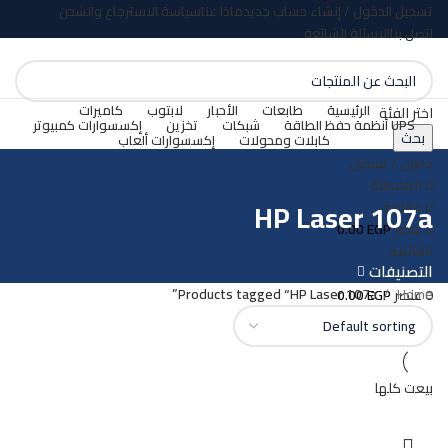
تسجيل الدخول / إنشاء حساب جديد
ماذا عنا
سياسة الاسترجاع والشحن
اتصل بنا
الاسئلة الشائعة
الرئيسية
طابعات
الأحبار
لابتوب
كاميرات
اختر الفئة
UPS أنظمة حفظ الطاقة
شبكات
تخزين
إكسسوارات كمبيوتر
بحث
كابلات ومحولات
إكسسوارات ألعاب
دخول / تسجيل
0
المفضلة
HP Laser 107a
0
مقارنة
0
عنصر
EGP
0.00
القائمة
التصنيفات
Products tagged “HP Laser 107a”
Home
0
عنصر
EGP
0.00
بيعت كلها