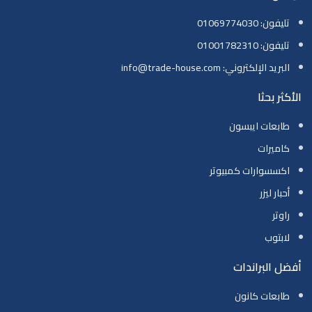
تليفون: 01069774030
تليفون: 01001782310
البريد الإلكتروني: info@trade-house.com
الأكثر بحثا
طابعات ايبسون
كاميرات
اكسسوارات كمبيوتر
أحبار ليزر
راوتر
لابتوب
أفضل البراندات
طابعات كانون