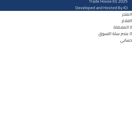
Trade House EG
2025
Developed and Hosted By
ICI
المتجر
الفلاتر
0
المفضلة
0
عنصر
سلة التسوق
حسابي