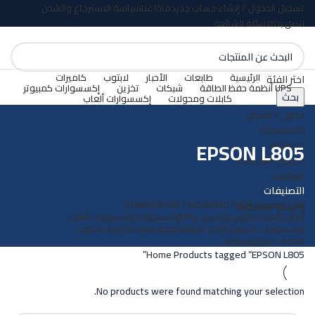
تسجيل الدخول / إنشاء حساب جديد
ماذا عنا
سياسة الاسترجاع والشحن
اتصل بنا
الاسئلة الشائعة
الرئيسية
طابعات
الأحبار
لابتوب
كاميرات
اختر الفئة
UPS أنظمة حفظ الطاقة
شبكات
تخزين
إكسسوارات كمبيوتر
بحث
كابلات ومحولات
إكسسوارات ألعاب
دخول / تسجيل
0
المفضلة
EPSON L805
0
مقارنة
0
عنصر
EGP
0.00
القائمة
التصنيفات
الكل
المنتجات
BROTHER
NETWORK
SCANNERS
0
عنصر
EGP
0.00
أحبار طابعات كانون وابسون وHP
إكسسوارات
إكسسوارات ألعاب
إكسسوارات كمبيوتر
الأكثر مبيعا
بانتوم
طابعات
كاميرات
لابتوب
منتجات مايكروسوفت
Home
Products tagged “EPSON L805”
No products were found matching your selection.