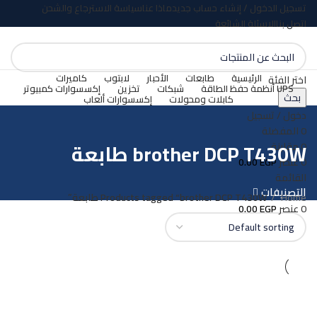
تسجيل الدخول / إنشاء حساب جديد
ماذا عنا
سياسة الاسترجاع والشحن
اتصل بنا
الاسئلة الشائعة
الرئيسية
طابعات
الأحبار
لابتوب
كاميرات
اختر الفئة
UPS أنظمة حفظ الطاقة
شبكات
تخزين
إكسسوارات كمبيوتر
بحث
كابلات ومحولات
إكسسوارات ألعاب
دخول / تسجيل
0
المفضلة
brother DCP T430W طابعة
0
مقارنة
0
عنصر
EGP
0.00
القائمة
التصنيفات
Home
Products tagged “brother DCP T430W طابعة”
0
عنصر
EGP
0.00