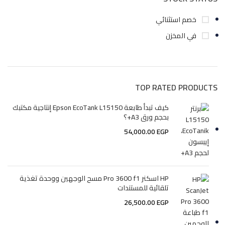
خصم استثنائي
في المخزن
TOP RATED PRODUCTS
كيف تبدأ طابعة Epson EcoTank L15150 إنتاجية مكتبك
بحجم ورق A3+؟
54,000.00
EGP
HP اسكنر Pro 3600 f1 مسح الوجهين ووحدة تغذية
تلقائية للمستندات
26,500.00
EGP