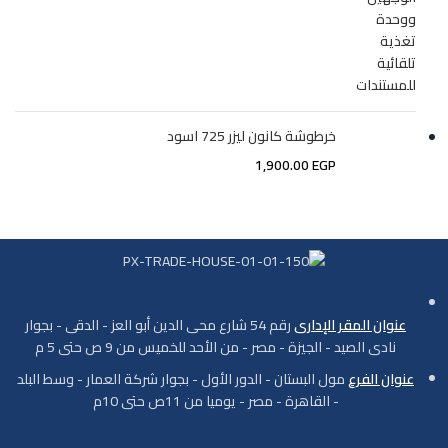
خرطوشة كانون ليزر 725 اسود
1,900.00
EGP
عنوان المقر الإدارى
رقم 54 شارع محى الدين أبو العز - الدقى - بجوار
نادى الصيد - الجيزة - مصر - من الأحد للخميس من 9 ص حتى 5 م
عنوان الفرع
مول البستان - الدور الأول - بجوار شركة العمار - وسط البلد
- القاهرة - مصر - يوميا من 11ص حتى 10م