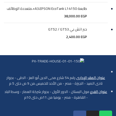
طابعة A3،EPSON EcoTank L14150+،متعددة الوظائف
38,000.00
EGP
حبر اتش بي GT52 / GT53
2,400.00
EGP
عنوان المقر الإدارى
رقم 54 شارع محى الدين أبو العز - الدقى - بجوار
نادى الصيد - الجيزة - مصر - من الأحد للخميس من 9 ص حتى 5 م
عنوان الفرع
مول البستان - الدور الأول - بجوار شركة العمار - وسط البلد
- القاهرة - مصر - يوميا من 11ص حتى 10م