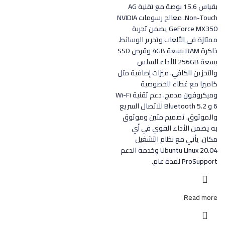
بقياس 15.6 بوصة مع تقنية AG
Non-Touch. معالج رسومات NVIDIA
GeForce MX350 يضمن تجربة
ممتازة في الألعاب وتحرير الوسائط.
ذاكرة RAM بسعة 4GB وقرص SSD
بسعة 256GB للأداء السلس
والتخزين الكافي. ميزات إضافية مثل
كاميرا مع غطاء للخصوصية
وميكروفون مدمج. دعم تقنية Wi-Fi
6 و Bluetooth 5.2 للاتصال السريع
والموثوق. تصميم متين وموثوق
به يضمن الأداء القوي في أي
مكان. يأتي مع نظام التشغيل
Ubuntu Linux 20.04 وخدمة الدعم
ProSupport لمدة عام.
Read more