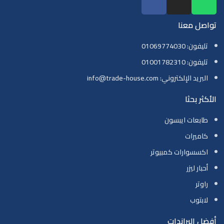
تواصل معنا
تليفون: 01069774030
تليفون: 01001782310
البريد الإلكتروني: info@trade-house.com
الأكثر بحثا
طابعات ايبسون
كاميرات
اكسسوارات كمبيوتر
أحبار ليزر
راوتر
لابتوب
أفضل البراندات