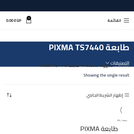
0
القائمة
EGP
0.00
طابعة PIXMA TS7440
التصنيفات
Home
Products tagged “طابعة PIXMA TS7440”
Showing the single result
إظهار الشريط الجانبي
بيعت كل
ها
طابعة PIXMA