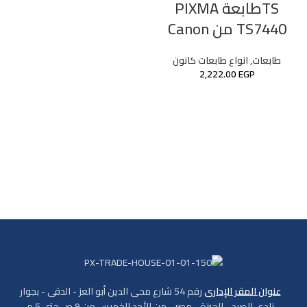
TSطابعة PIXMA
TS7440 من Canon
طابعات
,
انواع طابعات كانون
2,222.00
EGP
عنوان المقر الإدارى
رقم 54 شارع محى الدين أبو العز - الدقى - بجوار
نادى الصيد - الجيزة - مصر - من الأحد للخميس من 9 ص حتى 5 م