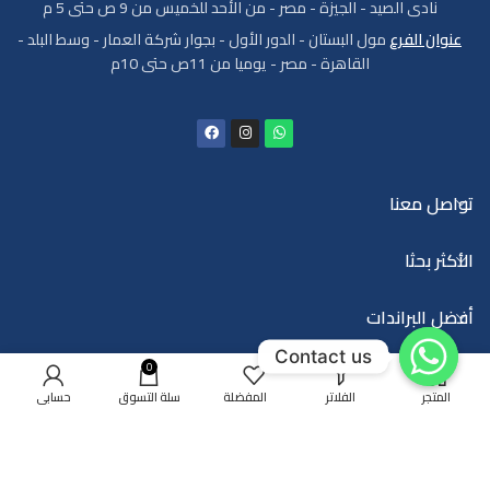
نادى الصيد - الجيزة - مصر - من الأحد للخميس من 9 ص حتى 5 م
عنوان الفرع
مول البستان - الدور الأول - بجوار شركة العمار - وسط البلد -
القاهرة - مصر - يوميا من 11ص حتى 10م
تواصل معنا
الأكثر بحثا
أفضل البراندات
Contact us
0
المتجر
الفلاتر
المفضلة
سلة التسوق
حسابي
Trade House EG
2025
Developed and Hosted By
ICI