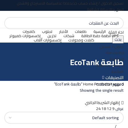
تسجيل الدخول / إنشاء حساب جديد
ماذا عنا
سياسة الاسترجاع والشحن
اتصل بنا
الاسئلة الشائعة
الرئيسية
طابعات
الأحبار
لابتوب
كاميرات
اختر الفئة
UPS أنظمة حفظ الطاقة
شبكات
تخزين
إكسسوارات كمبيوتر
بحث
كابلات ومحولات
إكسسوارات ألعاب
دخول / تسجيل
0
المفضلة
طابعة EcoTank
0
مقارنة
0
عنصر
EGP
0.00
القائمة
التصنيفات
Products tagged “طابعة EcoTank”
Home
0
عنصر
EGP
0.00
Showing the single result
إظهار الشريط الجانبي
عرض
9
12
18
24