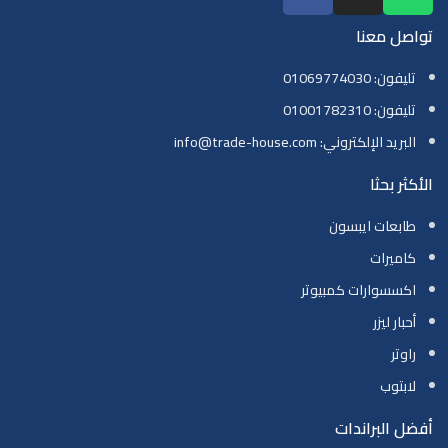
تواصل معنا
تليفون: 01069774030
تليفون: 01001782310
البريد الإلكتروني: info@trade-house.com
الأكثر بحثا
طابعات ايبسون
كاميرات
اكسسوارات كمبيوتر
أحبار ليزر
راوتر
لابتوب
أفضل البراندات