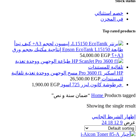
Stock status
خصم استثنائي
في المخزن
Top rated products
كيف تبدأ
طابعة Epson EcoTank L15150 إنتاجية مكتبك بحجم ورق
A3+؟
EGP
54,000.00
HP اسكنر Pro 3600 f1 مسح الوجهين ووحدة تغذية تلقائية
للمستندات
EGP
26,500.00
خرطوشة كانون ليزر 725 اسود
EGP
1,900.00
Products tagged “ضمان سنة و نص”
Home
Showing the single result
إظهار الشريط الجانبي
عرض
9
12
18
24