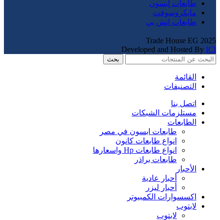
طابعات إبسون
مايكروسوفت
طابعات اتش بي
Trade House EG
2025
Developed and Hosted By
ICI
بحث
القائمة
التصنيفات
اتصل بنا
مستلزمات الشبكات
الطابعات
طابعات ابسون في مصر
انواع طابعات كانون
انواع طابعات Hp واسعارها
طابعات براذر
الأحبار
أحبار عادية
أحبار ليزر
اكسسوارات الكمبيوتر
لابتوب
لابتوب