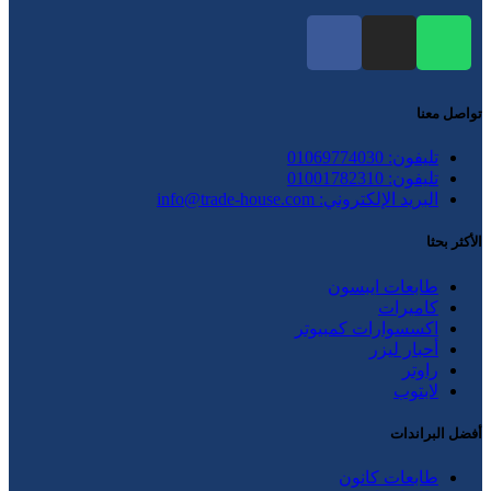
تواصل معنا
تليفون: 01069774030
تليفون: 01001782310
البريد الإلكتروني: info@trade-house.com
الأكثر بحثا
طابعات ايبسون
كاميرات
اكسسوارات كمبيوتر
أحبار ليزر
راوتر
لابتوب
أفضل البراندات
طابعات كانون