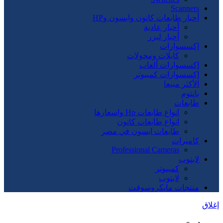
Scanners
أحبار طابعات كانون وابسون وHP
أحبار عادية
أحبار ليزر
إكسسوارات
كابلات ومحولات
إكسسوارات ألعاب
إكسسوارات كمبيوتر
الأكثر مبيعا
بانتوم
طابعات
انواع طابعات Hp واسعارها
انواع طابعات كانون
طابعات ابسون في مصر
كاميرات
Professional Cameras
لابتوب
كمبيوتر
لابتوب
منتجات مايكروسوفت
إغلاق