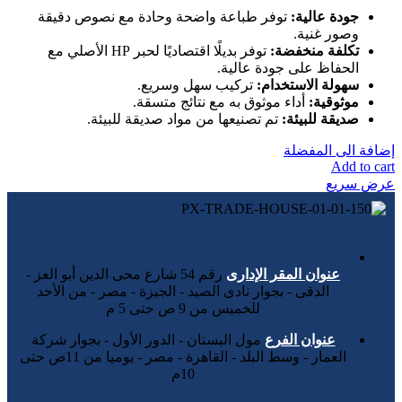
جودة عالية:
توفر طباعة واضحة وحادة مع نصوص دقيقة
وصور غنية.
تكلفة منخفضة:
توفر بديلًا اقتصاديًا لحبر HP الأصلي مع
الحفاظ على جودة عالية.
سهولة الاستخدام:
تركيب سهل وسريع.
موثوقية:
أداء موثوق به مع نتائج متسقة.
صديقة للبيئة:
تم تصنيعها من مواد صديقة للبيئة.
إضافة الى المفضلة
Add to cart
عرض سريع
عنوان المقر الإدارى
رقم 54 شارع محى الدين أبو العز -
الدقى - بجوار نادى الصيد - الجيزة - مصر - من الأحد
للخميس من 9 ص حتى 5 م
عنوان الفرع
مول البستان - الدور الأول - بجوار شركة
العمار - وسط البلد - القاهرة - مصر - يوميا من 11ص حتى
10م