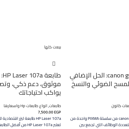
بيعت كلها
طابعة canon g640: الحل الإضافي
طابعة 
لمسح الضوئي والنسخ
موثوق، دعم ذكي، وتص
يواكب احتياجاتك
عات كانون
طابعات
,
انواع طابعات Hp واسعارها
7,500.00
EGP
تُعد طابعة canon g640 من سلسلة PIXMA واحدة من
HP Laser 107a طابعة ليزر اقتص
عددة الوظائف التي تجمع بين
تعتبر HP Laser 107a من أفضل