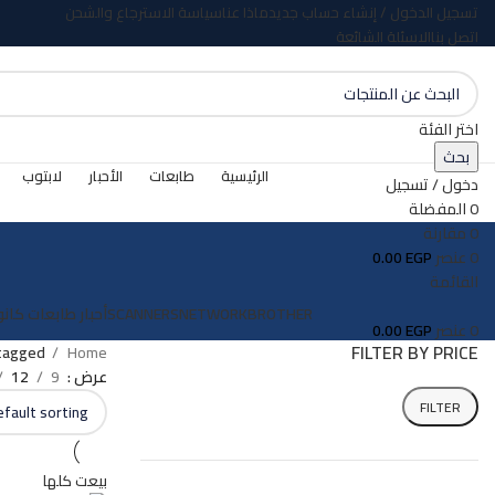
تسجيل الدخول / إنشاء حساب جديد
ماذا عنا
سياسة الاسترجاع والشحن
اتصل بنا
الاسئلة الشائعة
اختر الفئة
بحث
الرئيسية
طابعات
الأحبار
لابتوب
دخول / تسجيل
0
المفضلة
0
مقارنة
0
عنصر
EGP
0.00
القائمة
BROTHER
NETWORK
SCANNERS
أحبار طابعات كانو
0
عنصر
EGP
0.00
FILTER BY PRICE
Home
roducts tagged
عرض
9
12
FILTER
بيعت كلها