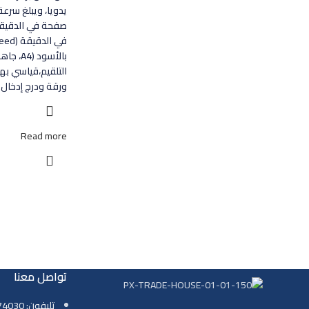
في الدقيقة (HP High
بالأسود (A4، جاهز)في غضون 6.3 ثوان،
ورقة ودرج إدخال 2 سعة 250 ورقة.
Read more
تواصل معنا
تليفون: 01069774030