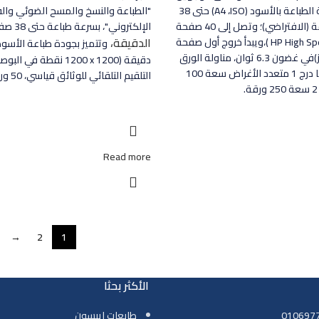
يدويا، ويبلغ سرعة الطباعة بالأسود (ISO‏، A4‏) حتى 38
"الطباعة والنسخ والمسح الضوئي وال
صفحة في الدقيقة (الافتراضي)؛ وتصل إلى 40 صفحة
الإلكتروني"، بسرعة طباعة حتى 38 صفحة في
الدقيقة،
Speed )،ويبدأ خروج أول صفحة
وتتميز بجودة طباعة الأسو
مناولة الورق
دقيقة (1200 x‏ 1200 نقطة
التلقيم،قياسي بها درج 1 متعدد الأغراض سعة 100
التلقيم التلقائي للوثائق قياسي، 50 ورقة.
Read more
→
2
1
الأكثر بحثا
طابعات ايبسون