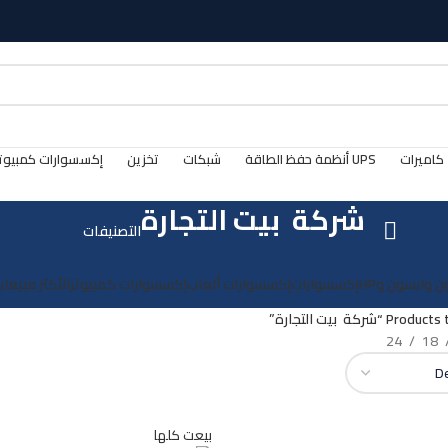
كاميرات
UPS أنظمة حفظ الطاقة
شبكات
تخزين
إكسسوارات كمبيوت
شركة بيت التجارة
التصنيفات
ن وابسون وHP
إكسسوارات
إكسسوارات ألعاب
إكسسوارات كمبيوتر
الأكثر مبيعا
ب
P “شركة بيت التجارة”
24
18
بيعت كلها