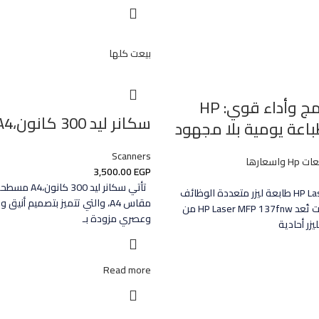
بيعت كلها
تصميم مدمج وأداء قوي: HP
سكانر ليد 300 كانون،A4+
Scanners
واسعارها
3,500.00
EGP
تأتي سكانر ليد 
HP Laser MFP 137fnw طابعة ليزر متعددة الوظائف
مقاس A4، والتي تتميز بتصميم أنيق
للمكاتب والشركات تُعد HP Laser MFP 137fnw من
وعصري مزودة بـ
زر أحادية
Read more