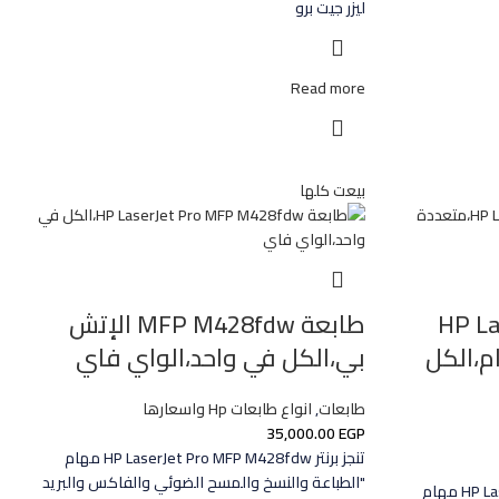
ليزر جيت برو
Read more
بيعت كلها
HP Las
طابعة MFP M428fdw الإتش
هام،الكل
بي،الكل في واحد،الواي فاي
طابعات
,
انواع طابعات Hp واسعارها
35,000.00
EGP
تنجز برنتر HP LaserJet Pro MFP M428fdw مهام
"الطباعة والنسخ والمسح الضوئي والفاكس والبريد
تنجز طابعة HP LaserJet Pro MFP M428fdn مهام