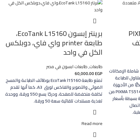
ما كانون PIXMA
برينتر إبسون EcoTank L15160،
طابعة printer واي فاي، دوبلكس
الكل في واحد
طابعات
,
طابعات ابسون في مصر
تعد طابعة PIXMA TS5140 من canon شاملة الإمكانات
60,000.00
EGP
ناول للطباعة
تمتع طابعة EcoTank l15160 بوظائف الطباعة والمسح
ًّا من الأجهزة
الضوئي والتصوير والفاكس لورق A3 ‎. كما أنها تقدم
المحمولة ببساطة، حيث تطبع الفئة PIXMA TS5140 من
تكلفة منخفضة للصفحة، ودرجًا يسع 550 ورقة، ووحدة
عة بسيطة بأسعار
تغذية مستندات تلقائية سعة 50 ورقة.
اتصال
لبة.
Read more