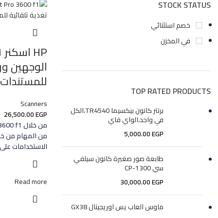
STOCK STATUS
خصم استثنائي
في المخزن
الوجهين وو
للمستندات
TOP RATED PRODUCTS
Scanners
برنتر كانون بيكسيما TR4540،الكل
26,500.00
EGP
في واحد،الواي فاي
5,000.00
EGP
من المهام من خل
الاستخدامات على
طابعة صور صغيرة كانون سيلفي
سي CP-1300
Read more
30,000.00
EGP
ماوس العاب يس اوريجينال GX38