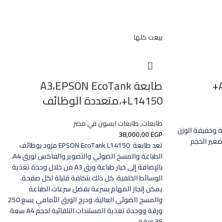
بيعت كلها
طابعة A3،EPSON EcoTank
L14150+،متعددة الوظائف
طابعات
,
طابعات ابسون في مصر
300 كانون،A4 مسطحة وخفيفة الوزن
38,000.00
EGP
 وصغير الحجم
تعد طابعة EPSON EcoTank L14150 مزود بوظائف
الطباعة والمسح الضوئي والتصوير والفاكس لورق A4،
بالإضافة إلى خيار طباعة ورق A3 من خلال وحدة تغذية
الوسائط الخلفية، كل ذلك بتكلفة قليلة لكل صفحة.
يمكن إنجاز المهام بسرعة بفضل سرعات الطباعة
والمسح الضوئي العالية، ودرج الورق الأمامي يسع 250
ورقة ووحدة تغذية المستندات التلقائية لحجم A4 سعة
35 ورقة.