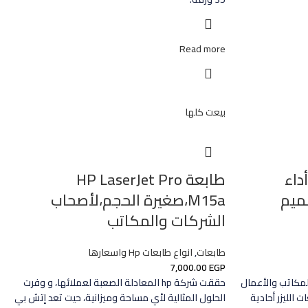
Read more
بيعت كلها
HP Laser 107a: أداء
طابعة HP LaserJet Pro
ميم
M15a‎،صغيرة الحجم،لأصحاب
الشركات والمكاتب
طابعات
,
انواع طابعات Hp واسعارها
7,000.00
EGP
ادية للمكاتب والأعمال
حققت شركة hp المعادلة الصعبة لعملائها، و وفرت
 الطابعات الليزر أحادية
الحلول المثالية لأي مساحة وميزانية، حيت تعد إتش بي