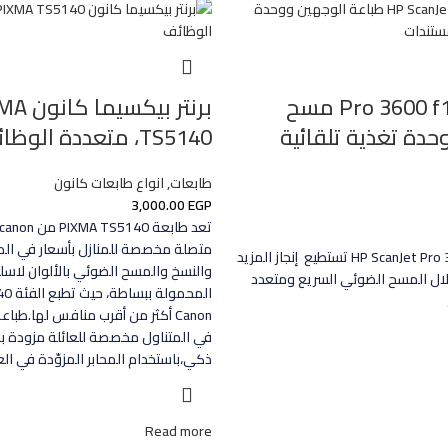
HP اسكنر Pro 3600 f1 مسح
برنتر بيكسي
حدة تغذية تلقائية
TS5140، متعددة الوظائف
طابعات
,
انواع طابعات كانون
3,000.00
EGP
متصلة مخصصة للمنازل بأسعار في المت
من خلال HP ScanJet Pro 3600 f1 تستطيع إنجاز المزيد
والنسخ والمسح الضوئي بالألوان لاسلكي
ال المسح الضوئي السريع ومتعدد
Canon أكثر من أقرب منافس لها.طبا
في المتناول مخصصة للعائلة مزودة ب
ذكي،باستخدام المحابر المزوّدة في الع
Read more