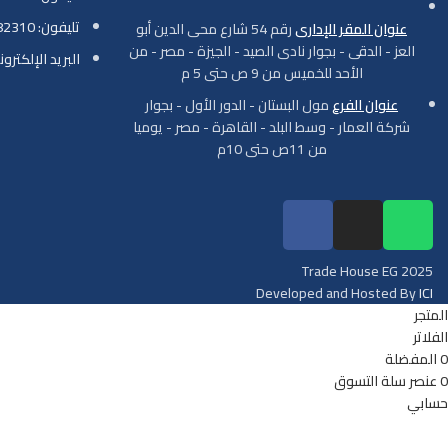
تليفون: 01001782310
عنوان المقر الإدارى
رقم 54 شارع محى الدين أبو
العز - الدقى - بجوار نادى الصيد - الجيزة - مصر - من
البريد الإلكتروني: ade-house.com
الأحد للخميس من 9 ص حتى 5 م
عنوان الفرع
مول البستان - الدور الأول - بجوار
شركة العمار - وسط البلد - القاهرة - مصر - يوميا
من 11ص حتى 10م
Trade House EG
2025
Developed and Hosted By
ICI
المتجر
الفلاتر
0
المفضلة
0
عنصر
سلة التسوق
حسابي