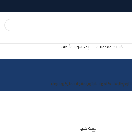
ر
كابلات ومحولات
إكسسوارات ألعاب
انتوم
طابعات
كاميرات
لابتوب
منتجات مايكروسوفت
بيعت كلها