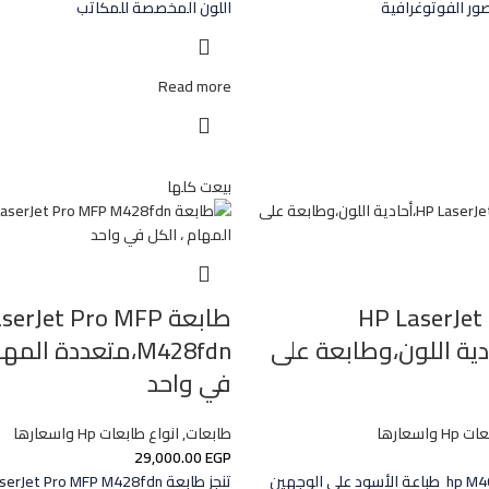
صور الفوتوغرافية
اللون المخصصة للمكاتب
Read more
بيعت كلها
 HP LaserJet Pro
طابعة erJet Pro MFP
M،أحادية اللون،وطابعة على
M428fdn،متعددة الم
في واحد
واسعارها
طابعات
,
انواع طابعات Hp واسعارها
29,000.00
EGP
من خلال برنتر hp M404n طباعة الأسود على الوجهين