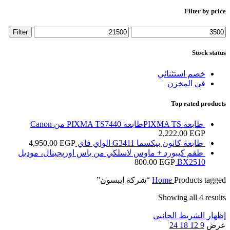
Filter by price
Max
Min
Filter
price
price
Stock status
خصم استثنائي
في المخزن
Top rated products
طابعة PIXMA TSطابعة PIXMA TS7440 من Canon
2,222.00
EGP
طابعة كانون بيكسما G3411 الواي فاي
EGP
4,950.00
طقم كيبورد + ماوس لاسلكي من ياس اوريجينال، موديل
800.00
EGP
BX2510
Products tagged “شركة إيبسون”
Home
Showing all 4 results
إظهار الشريط الجانبي
عرض
9
12
18
24