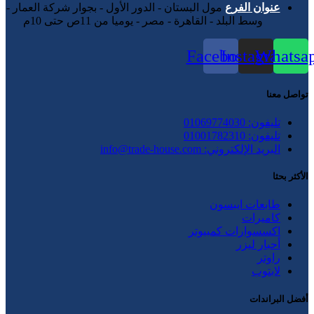
عنوان الفرع
مول البستان - الدور الأول - بجوار شركة العمار -
وسط البلد - القاهرة - مصر - يوميا من 11ص حتى 10م
Facebook
Instagram
Whatsa
تواصل معنا
تليفون: 01069774030
تليفون: 01001782310
البريد الإلكتروني: info@trade-house.com
الأكثر بحثا
طابعات ايبسون
كاميرات
اكسسوارات كمبيوتر
أحبار ليزر
راوتر
لابتوب
أفضل البراندات