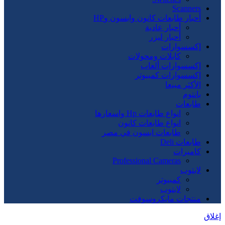
Scanners
أحبار طابعات كانون وابسون وHP
أحبار عادية
أحبار ليزر
إكسسوارات
كابلات ومحولات
إكسسوارات ألعاب
إكسسوارات كمبيوتر
الأكثر مبيعا
بانتوم
طابعات
انواع طابعات Hp واسعارها
انواع طابعات كانون
طابعات ابسون في مصر
طابعات Deli
كاميرات
Professional Cameras
لابتوب
كمبيوتر
لابتوب
منتجات مايكروسوفت
إغلاق