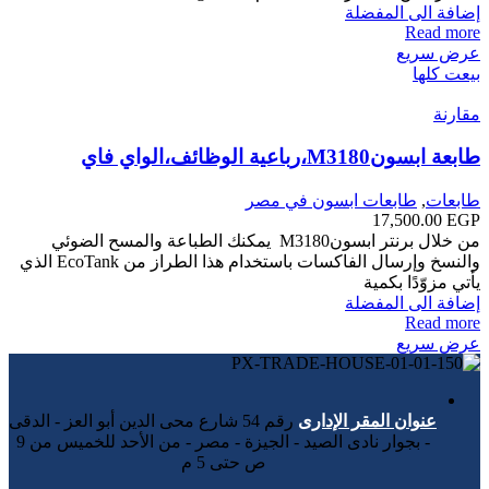
إضافة الى المفضلة
Read more
عرض سريع
بيعت كلها
مقارنة
طابعة ابسونM3180،رباعية الوظائف،الواي فاي
طابعات
,
طابعات ابسون في مصر
17,500.00
EGP
من خلال برنتر ابسونM3180 يمكنك الطباعة والمسح الضوئي
والنسخ وإرسال الفاكسات باستخدام هذا الطراز من EcoTank الذي
يأتي مزوّدًا بكمية
إضافة الى المفضلة
Read more
عرض سريع
عنوان المقر الإدارى
رقم 54 شارع محى الدين أبو العز - الدقى
- بجوار نادى الصيد - الجيزة - مصر - من الأحد للخميس من 9
ص حتى 5 م