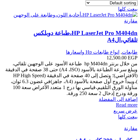
بيعت كلها
مقارنة
HP LaserJet Pro M404dn،طباعة دوبلكس
تلقائي،الA4
طابعات
,
انواع طابعات Hp واسعارها
12,500.00
EGP
من خلال برنتر hp M404dn طباعة الأسود على الوجهين تلقائي،
ويبلغ سرعة الطباعة بالأسود (ISO‏، A4‏) حتى 38 صفحة في الدقيقة
(الافتراضي)؛ وتصل إلى 40 صفحة في الدقيقة (HP High Speed
)،ويبدأ خروج أول صفحة بالأسود (A4، جاهز)في غضون 6.3 ثوان،
مناولة الورق التلقيم،قياسي بها درج 1 متعدد الأغراض سعة 100
ورقة ودرج إدخال 2 سعة 250 ورقة.
إضافة الى المفضلة
Read more
عرض سريع
بيعت كلها
مقارنة