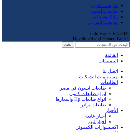
طابعات كانون
طابعات إبسون
مايكروسوفت
طابعات اتش بي
Trade House EG
2025
Developed and Hosted By
ICI
بحث
القائمة
التصنيفات
اتصل بنا
مستلزمات الشبكات
الطابعات
طابعات ابسون في مصر
انواع طابعات كانون
انواع طابعات Hp واسعارها
طابعات براذر
الأحبار
أحبار عادية
أحبار ليزر
اكسسوارات الكمبيوتر