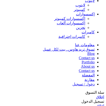
لابتوب
لابتوب
كمبيوتر
إكسسوارات
إكسسوارات كمبيوتر
إكسسوارات ألعاب
تخزين
كاميرات
كاميرات إحترافية
معلومات عنا
تسوق تريد هاوس.. بيت لكل عميل
Blog
Contact us
Portfolio
About us
Contact us
المفضلة
مقارنة
دخول / تسجيل
سلة التسوق
إغلاق
تسجيل الدخول
إغلاق