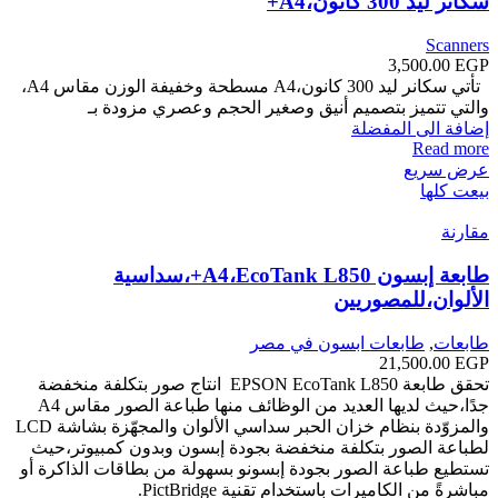
سكانر ليد 300 كانون،A4+
Scanners
3,500.00
EGP
تأتي سكانر ليد 300 كانون،A4 مسطحة وخفيفة الوزن مقاس A4،
والتي تتميز بتصميم أنيق وصغير الحجم وعصري مزودة بـ
إضافة الى المفضلة
Read more
عرض سريع
بيعت كلها
مقارنة
طابعة إبسون A4،EcoTank L850+،سداسية
الألوان،للمصوريين
طابعات
,
طابعات ابسون في مصر
21,500.00
EGP
تحقق طابعة EPSON EcoTank L850 انتاج صور بتكلفة منخفضة
جدًا،حيث لديها العديد من الوظائف منها طباعة الصور مقاس A4
والمزوّدة بنظام خزان الحبر سداسي الألوان والمجهّزة بشاشة LCD
لطباعة الصور بتكلفة منخفضة بجودة إبسون‬ وبدون كمبيوتر،حيث
تستطيع طباعة الصور بجودة إبسون‬و بسهولة من بطاقات الذاكرة أو
مباشرةً من الكاميرات باستخدام تقنية PictBridge.