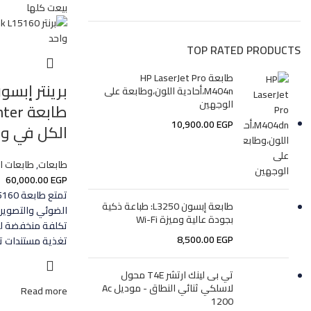
بيعت كلها
TOP RATED PRODUCTS
طابعة HP LaserJet Pro
M404n،أحادية اللون،وطابعة على
الوجهين
10,900.00
EGP
الكل في وا
طابعات
,
طابعات ا
60,000.00
EGP
طابعة إبسون L3250: طباعة ذكية
بجودة عالية وميزة Wi-Fi
8,500.00
EGP
تغذية مستندات تلقائي
تي بى لينك ارتشر T4E محول
لاسلكي ثنائي النطاق - موديل Ac
Read more
1200