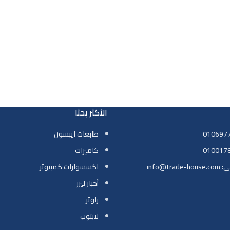
الأكثر بحثا
طابعات ايبسون
كاميرات
info@tr
اكسسوارات كمبيوتر
أحبار ليزر
راوتر
لابتوب