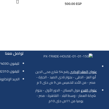
500.00
EGP
تواصل معنا
تليفون: 01069774030
تليفون: 01001782310
عنوان المقر الإدارى
رقم 54 شارع محى الدين
أبو العز - الدقى - بجوار نادى الصيد - الجيزة -
البريد الإلكتروني: ade-house.com
مصر - من الأحد للخميس من 9 ص حتى 5 م
عنوان الفرع
مول البستان - الدور الأول - بجوار
شركة العمار - وسط البلد - القاهرة - مصر -
يوميا من 11ص حتى 10م