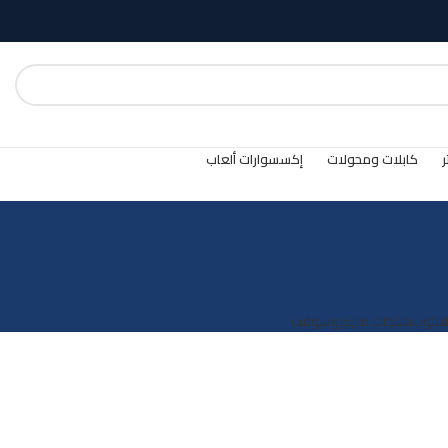
ر
كابلات ومحولات
إكسسوارات ألعاب
لابتوب
منتجات مايكروسوفت