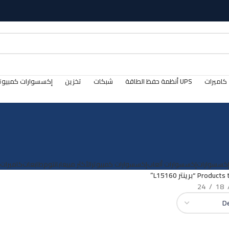
كاميرات
UPS أنظمة حفظ الطاقة
شبكات
تخزين
إكسسوارات كمبيوت
كسسوارات
إكسسوارات ألعاب
إكسسوارات كمبيوتر
الأكثر مبيعا
بانتوم
طابعات
كاميرات
Pr “برينتر L15160”
24
18