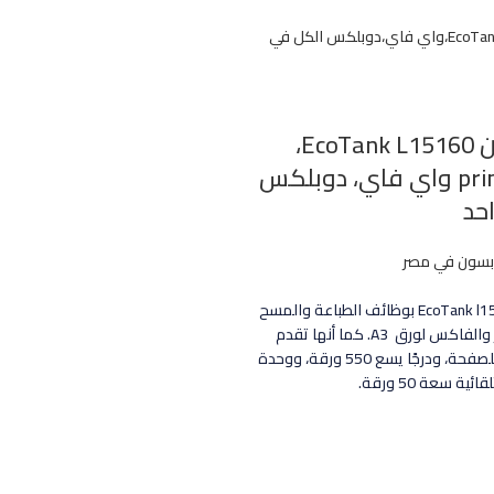
برينتر إبسون EcoTank L15160،
طابعة printer واي فاي، دوبلكس
حد
بسون في مصر
تمتع طابعة EcoTank l15160 بوظائف الطباعة والمسح
الضوئي والتصوير والفاكس لورق A3 ‎. كما أنها تقدم
تكلفة منخفضة للصفحة، ودرجًا يسع 550 ورقة، ووحدة
ة سعة 50 ورقة.