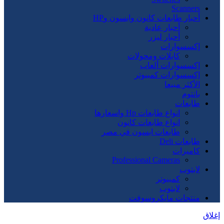
Scanners
أحبار طابعات كانون وابسون وHP
أحبار عادية
أحبار ليزر
إكسسوارات
كابلات ومحولات
إكسسوارات ألعاب
إكسسوارات كمبيوتر
الأكثر مبيعا
بانتوم
طابعات
انواع طابعات Hp واسعارها
انواع طابعات كانون
طابعات ابسون في مصر
طابعات Deli
كاميرات
Professional Cameras
لابتوب
كمبيوتر
لابتوب
منتجات مايكروسوفت
إغلاق