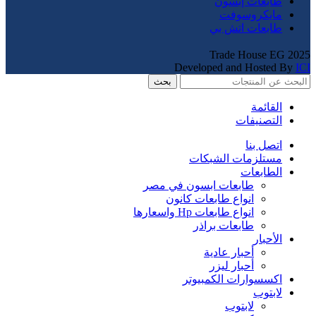
طابعات إبسون
مايكروسوفت
طابعات اتش بي
Trade House EG
2025
Developed and Hosted By
ICI
بحث
القائمة
التصنيفات
اتصل بنا
مستلزمات الشبكات
الطابعات
طابعات ابسون في مصر
انواع طابعات كانون
انواع طابعات Hp واسعارها
طابعات براذر
الأحبار
أحبار عادية
أحبار ليزر
اكسسوارات الكمبيوتر
لابتوب
لابتوب