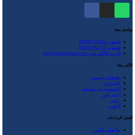
تواصل معنا
تليفون: 01069774030
تليفون: 01001782310
البريد الإلكتروني: info@trade-house.com
الأكثر بحثا
طابعات ايبسون
كاميرات
اكسسوارات كمبيوتر
أحبار ليزر
راوتر
لابتوب
أفضل البراندات
طابعات كانون