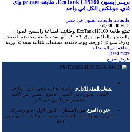
برينتر إبسون EcoTank L15160، طابعة printer واي
فاي، دوبلكس الكل في واحد
طابعات
,
طابعات ابسون في مصر
60,000.00
EGP
تمتع طابعة EcoTank l15160 بوظائف الطباعة والمسح الضوئي
والتصوير والفاكس لورق A3 ‎. كما أنها تقدم تكلفة منخفضة للصفحة،
ودرجًا يسع 550 ورقة، ووحدة تغذية مستندات تلقائية سعة 50 ورقة.
إضافة الى المفضلة
Read more
عرض سريع
عنوان المقر الإدارى
رقم 54 شارع محى الدين أبو العز -
الدقى - بجوار نادى الصيد - الجيزة - مصر - من الأحد
للخميس من 9 ص حتى 5 م
عنوان الفرع
مول البستان - الدور الأول - بجوار شركة
العمار - وسط البلد - القاهرة - مصر - يوميا من 11ص حتى
10م