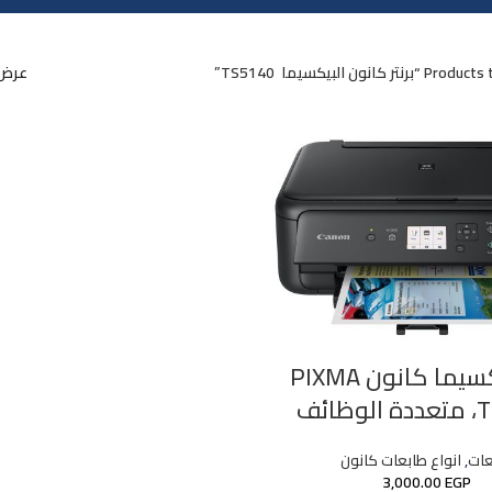
نتر كانون البيكسيما TS5140”
عرض
برنتر بيكسيما كانون PIXMA
ظائف
عات
,
انواع طابعات كانون
3,000.00
EGP