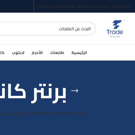
تسجيل الدخول / إنشاء حساب جديد
ماذا عنا
سياسة الاسترجاع والشحن
الرئيسية
طابعات
الأحبار
لابتوب
كام
برنتر كانو
BROTHER
NETWORK
SCANNERS
أحبار طابعات كانو