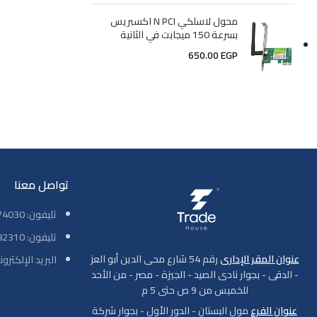
محول لاسلكي N PCI اكسبريس
بسرعة 150 ميجابت في الثانية
650.00
EGP
تواصل معنا
تليفون: 01069774030
تليفون: 01001782310
عنوان المقر الإدارى
رقم 54 شارع محى الدين أبو العز
البريد الإلكتروني: ade-house.com
- الدقى - بجوار نادى الصيد - الجيزة - مصر - من الأحد
للخميس من 9 ص حتى 5 م
عنوان الفرع
مول البستان - الدور الأول - بجوار شركة