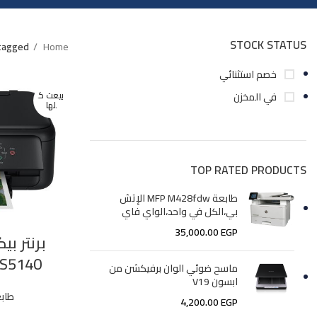
STOCK STATUS
Home
Products tagged “بر
خصم استثنائي
بيعت ك
في المخزن
لها
TOP RATED PRODUCTS
طابعة MFP M428fdw الإتش
بي،الكل في واحد،الواي فاي
35,000.00
EGP
TS5140، متعددة الو
ماسح ضوئي الوان برفيكشن من
ابسون V19
طاب
4,200.00
EGP