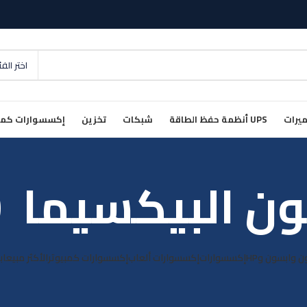
اختر الف
يرات
UPS أنظمة حفظ الطاقة
شبكات
تخزين
إكسسوارات كمب
ن البيكسيما TS5140
ن وابسون وHP
إكسسوارات
إكسسوارات ألعاب
إكسسوارات كمبيوتر
الأكثر مبيعا
ب