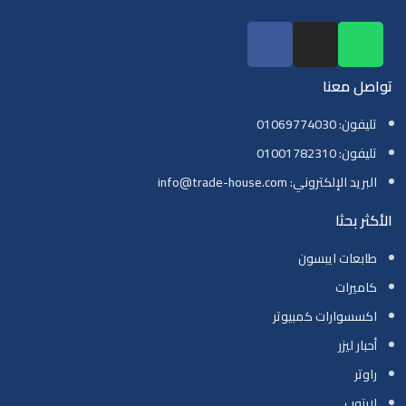
تواصل معنا
تليفون: 01069774030
تليفون: 01001782310
البريد الإلكتروني: info@trade-house.com
الأكثر بحثا
طابعات ايبسون
كاميرات
اكسسوارات كمبيوتر
أحبار ليزر
راوتر
لابتوب