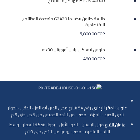
EOS 4000D كاميرا طريقا للابداع
طابعة كانون بيكسما G2420 متعددة الوظائف,
الاقتصادية
5,800.00
EGP
ماوس لاسلكى ياس أورجينال mx30
480.00
EGP
عنوان المقر الإدارى
رقم 54 شارع محى الدين أبو العز - الدقى - بجوار
نادى الصيد - الجيزة - مصر - من الأحد للخميس من 9 ص حتى 5 م
عنوان الفرع
مول البستان - الدور الأول - بجوار شركة العمار - وسط
البلد - القاهرة - مصر - يوميا من 11ص حتى 10م