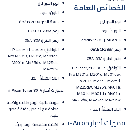
نوع الحبر:
ليزر
الخصائص العامة
اللون:
أسود
نوع الحبر:
ليزر
سعة الحبر:
2000 صفحة
اللون:
أسود
رقم OEM:
CF280A
سعة الحبر:
1500 صفحة
رقم الطراز:
05A-80A
رقم OEM:
CF283A
التوافق:
طابعات HP LaserJet
Pro M401a, M401d, M401dn,
رقم الطراز:
05A-83A
M401n, M425dw, M425dn,
التوافق:
طابعات HP LaserJet
M425nw
Pro M201a, M201d, M201dw,
البلد المنشأ:
الصين
M201n, M225a, M225d,
M225dw, M225n, M401a,
مميزات أحبار i-Aicon Toner 80-A:
M401d, M401dn, M401n,
M425dw, M425dn, M425nw
جودة عالية:
توفر طباعة واضحة
وحادة مع نصوص دقيقة وصور
البلد المنشأ:
الصين
غنية.
مميزات أحبار i-Aicon
تكلفة منخفضة:
توفر بديلًا