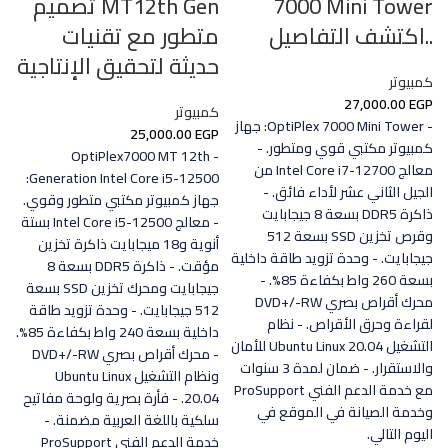
7000 Mini Tower
MT12th Gen تصميم
..اكتشف التفاصيل
متطور مع تقنيات
حديثة لتحقيق الإنتاجية
كمبيوتر
27,000.00
EGP
كمبيوتر
- OptiPlex 7000 Mini Tower: جهاز
25,000.00
EGP
كمبيوتر مكتبي قوي ومتطور. -
- OptiPlex7000 MT 12th
معالج Intel Core i7-12700 من
Generation Intel Core i5-12500:
الجيل الثاني عشر لأداء فائق. -
جهاز كمبيوتر مكتبي متطور وقوي.
ذاكرة DDR5 بسعة 8 جيجابايت
- معالج Intel Core i5-12500 بستة
وقرص تخزين SSD بسعة 512
أنوية و18 ميجابايت ذاكرة تخزين
جيجابايت. - وحدة تزويد طاقة داخلية
مؤقت. - ذاكرة DDR5 بسعة 8
بسعة 260 واط بكفاءة 85%. -
جيجابايت ومحرك تخزين SSD بسعة
محرك أقراص بصري DVD+/-RW
512 جيجابايت. - وحدة تزويد طاقة
لقراءة وحرق الأقراص. - نظام
داخلية بسعة 240 واط بكفاءة 85%.
التشغيل Ubuntu Linux 20.04 للأمان
- محرك أقراص بصري DVD+/-RW
والاستقرار. - ضمان لمدة 3 سنوات
ونظام التشغيل Ubuntu Linux
مع خدمة الدعم الفني ProSupport
20.04. - فأرة بصرية ولوحة مفاتيح
وخدمة الصيانة في الموقع في
سلكية باللغة العربية مضمنة. -
اليوم التالي.
خدمة الدعم الفني ProSupport