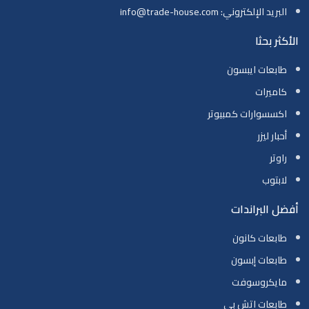
البريد الإلكتروني: info@trade-house.com
الأكثر بحثا
طابعات ايبسون
كاميرات
اكسسوارات كمبيوتر
أحبار ليزر
راوتر
لابتوب
أفضل البراندات
طابعات كانون
طابعات إبسون
مايكروسوفت
طابعات اتش بي