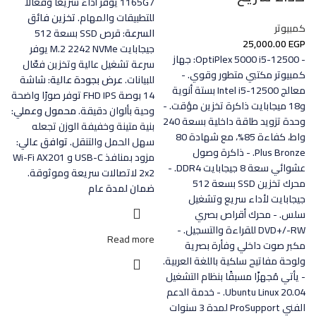
1165G7 يوفر أداءً سريعًا وفعّالًا
للتطبيقات والمهام.
تخزين فائق
كمبيوتر
السرعة
: قرص SSD بسعة 512
25,000.00
EGP
جيجابايت M.2 2242 NVMe يوفر
- OptiPlex 5000 i5-12500: جهاز
سرعة تشغيل عالية وتخزين فعّال
كمبيوتر مكتبي متطور وقوي. -
للبيانات.
عرض بجودة عالية
: شاشة
معالج Intel i5-12500 بستة أنوية
14 بوصة FHD IPS توفر صورًا واضحة
و18 ميجابايت ذاكرة تخزين مؤقت. -
وحية بألوان دقيقة.
محمول وعملي
:
وحدة تزويد طاقة داخلية بسعة 240
بنية متينة وخفيفة الوزن تجعله
واط، كفاءة 85%، مع شهادة 80
سهل الحمل والتنقل.
توافق عالي
:
Plus Bronze. - ذاكرة وصول
مزود بمنافذ USB-C و Wi-Fi AX201
عشوائي سعة 8 جيجابايت DDR4. -
2x2 لاتصالات سريعة وموثوقة.
محرك تخزين SSD بسعة 512
ضمان لمدة عام
جيجابايت لأداء سريع وتشغيل
سلس. - محرك أقراص بصري
DVD+/-RW للقراءة والتسجيل. -
Read more
مكبر صوت داخلي وفأرة بصرية
ولوحة مفاتيح سلكية باللغة العربية.
- يأتي مُجهزًا مسبقًا بنظام التشغيل
Ubuntu Linux 20.04. - خدمة الدعم
الفني ProSupport لمدة 3 سنوات