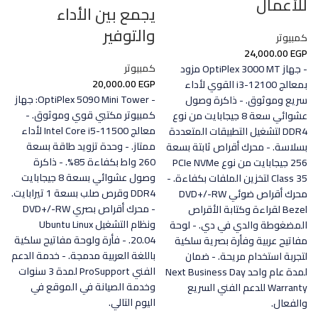
للأعمال
يجمع بين الأداء
والتوفير
كمبيوتر
24,000.00
EGP
كمبيوتر
- جهاز OptiPlex 3000 MT مزود
20,000.00
EGP
بمعالج i3-12100 القوي لأداء
- OptiPlex 5090 Mini Tower: جهاز
سريع وموثوق. - ذاكرة وصول
كمبيوتر مكتبي قوي وموثوق. -
عشوائي سعة 8 جيجابايت من نوع
معالج Intel Core i5-11500 لأداء
DDR4 لتشغيل التطبيقات المتعددة
ممتاز. - وحدة تزويد طاقة بسعة
بسلاسة. - محرك أقراص ثابتة بسعة
260 واط بكفاءة 85%. - ذاكرة
256 جيجابايت من نوع PCIe NVMe
وصول عشوائي بسعة 8 جيجابايت
Class 35 لتخزين الملفات بكفاءة. -
DDR4 وقرص صلب بسعة 1 تيرابايت.
محرك أقراص ضوئي DVD+/-RW
- محرك أقراص بصري DVD+/-RW
Bezel لقراءة وكتابة الأقراص
ونظام التشغيل Ubuntu Linux
المضغوطة والدي في دي. - لوحة
20.04. - فأرة ولوحة مفاتيح سلكية
مفاتيح عربية وفأرة بصرية سلكية
باللغة العربية مدمجة. - خدمة الدعم
لتجربة استخدام مريحة. - ضمان
الفني ProSupport لمدة 3 سنوات
لمدة عام واحد Next Business Day
وخدمة الصيانة في الموقع في
Warranty للدعم الفني السريع
اليوم التالي.
والفعال.