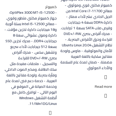
كمبيوتر مكتبي قوي وموثوق. -
كمبيوتر
معالج Intel Core i7-11700 من
- OptiPlex 3000 MT-i5-12500:
الجيل الحادي عشر لأداء ممتاز. -
جهاز كمبيوتر مكتبي متطور وقوي.
ذاكرة DDR4 بسعة 4 جيجابايت
- معالج Intel i5-12500 بستة أنوية
وقرص صلب SATA بسعة 1 تيرابايت.
و18 ميجابايت ذاكرة تخزين مؤقت. -
- محرك أقراص بصري DVD+/-RW
ذاكرة وصول عشوائي سعة 8
لقراءة وحرق الأقراص البصرية. -
جيجابايت DDR4. - محرك تخزين SSD
نظام التشغيل Ubuntu Linux 20.04
بسعة 512 جيجابايت لأداء سريع
للأمان والموثوقية. - ماوس ولوحة
وتشغيل سلس. - محرك أقراص
مفاتيح سلكية باللغة العربية
بصري DVD+/-RW للقراءة
مضمنة. - ضمان لمدة عام للسلامة
والتسجيل. - ملحقات مفيدة مثل
والأداء الموثوق.
سلك الطاقة، ومكبر الصوت الداخلي،
وفأرة بصرية، ولوحة مفاتيح باللغة
العربية. - خدمة دعم فني لمدة عام
Read more
وخدمة الصيانة في الموقع في
اليوم التالي. - توافق كامل مع
أنظمة التشغيل Windows
11/Win1DG/Linux.