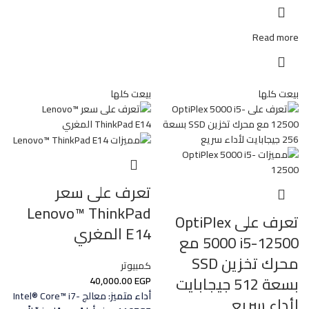
Read more
بيعت كلها
بيعت كلها
تعرف على سعر
Lenovo™ ThinkPad
تعرف على OptiPlex
E14 المغري
5000 i5-12500 مع
محرك تخزين SSD
كمبيوتر
بسعة 512 جيجابايت
40,000.00
EGP
أداء متميز
: معالج Intel® Core™ i7-
لأداء سريع