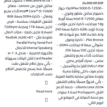
- ThinkCentre M70t: حاسوب سطح
24,000.00
EGP
مكتبي قوي من Lenovo - معالج
- OptiPlex 5000 i5-12500: جهاز
Intel® Core™ i5-10400 لأداء سريع
كمبيوتر مكتبي متطور وقوي. -
وفعال - ذاكرة DDR4 بسعة 8GB
معالج Intel i5-12500 بستة أنوية
لتشغيل التطبيقات بسلاسة - قرص
و18 ميجابايت ذاكرة تخزين مؤقت. -
تخزين بسعة 1TB وسرعة 7200rpm
وحدة تزويد طاقة داخلية بسعة 240
لمساحة تخزين كبيرة - ميزات اتصال
واط، كفاءة 85%، مع شهادة 80
متنوعة مثل Realtek 2x2AC+BT -
Plus Bronze. - ذاكرة وصول
Serial Port وParallel Port
عشوائي سعة 8 جيجابايت DDR4. -
وInternal Speaker للاتصال
محرك تخزين SSD بسعة 256
بالأجهزة الخارجية. - مدخل 3-in-1
جيجابايت لأداء سريع وتشغيل
Card Reader لنقل البيانات بسهولة
سلس. - محرك أقراص بصري
- يأتي بدون نظام تشغيل مثبت
DVD+/-RW للقراءة والتسجيل. -
مسبقًا، مما يسمح بتخصيص النظام
مكبر صوت داخلي وفأرة بصرية
حسب الاحتياجات
ولوحة مفاتيح سلكية باللغة العربية.
- يأتي مُجهزًا مسبقًا بنظام التشغيل
Ubuntu Linux 20.04. - خدمة الدعم
Read more
الفني ProSupport لمدة 3 سنوات
مع خدمة الصيانة في الموقع في
اليوم التالي.