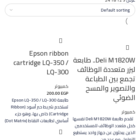
عرض
9
12
18
24
Epson ribbon
Deli M1820W.. طابعة
cartridge LQ-350 /
ليزر متعددة الوظائف
LQ-300
تجمع بين الطباعة
والتصوير والمسح
كمبيوتر
200.00
EGP
الضوئي
طابعة Epson LQ-350 / LQ-300
تستخدم شريط حبر أسود (Ribbon
كمبيوتر
Cartridge) خاص بها، وهو جزء
تقدم طابعة Deli M1820W نفسها
أساسي لطابعات النقاط (Dot Matrix)
كحل متعدد الوظائف للمستخدمين
الذين يبحثون عن جهاز واحد يستطيع
التعامل مع عدد من